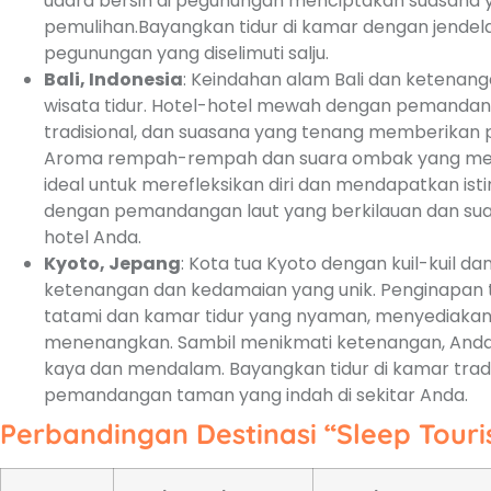
udara bersih di pegunungan menciptakan suasana 
pemulihan.Bayangkan tidur di kamar dengan jende
pegunungan yang diselimuti salju.
Bali, Indonesia
: Keindahan alam Bali dan ketenang
wisata tidur. Hotel-hotel mewah dengan pemandang
tradisional, dan suasana yang tenang memberikan
Aroma rempah-rempah dan suara ombak yang me
ideal untuk merefleksikan diri dan mendapatkan ist
dengan pemandangan laut yang berkilauan dan su
hotel Anda.
Kyoto, Jepang
: Kota tua Kyoto dengan kuil-kuil 
ketenangan dan kedamaian yang unik. Penginapan t
tatami dan kamar tidur yang nyaman, menyediakan
menenangkan. Sambil menikmati ketenangan, And
kaya dan mendalam. Bayangkan tidur di kamar tradi
pemandangan taman yang indah di sekitar Anda.
Perbandingan Destinasi “Sleep Tour