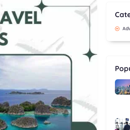
Cat
Ad
Popu