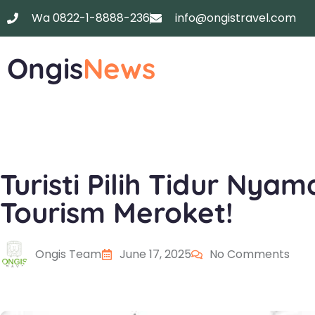
Wa 0822-1-8888-236
info@ongistravel.com
Ongis
News
Turisti Pilih Tidur Nya
Tourism Meroket!
Ongis Team
June 17, 2025
No Comments