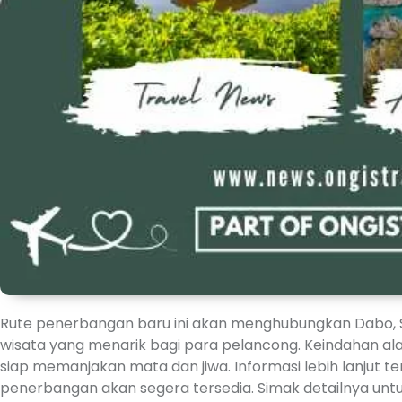
Rute penerbangan baru ini akan menghubungkan Dabo, 
wisata yang menarik bagi para pelancong. Keindahan alam
siap memanjakan mata dan jiwa. Informasi lebih lanjut te
penerbangan akan segera tersedia. Simak detailnya unt