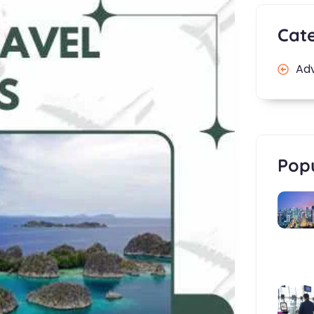
Cat
Ad
Popu