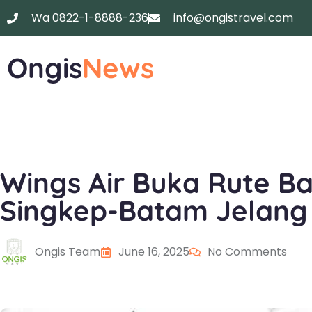
Wa 0822-1-8888-236
info@ongistravel.com
Ongis
News
Wings Air Buka Rute B
Singkep-Batam Jelang 
Ongis Team
June 16, 2025
No Comments