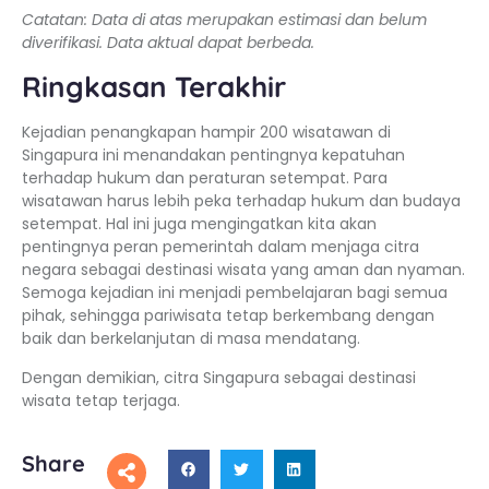
Catatan: Data di atas merupakan estimasi dan belum
diverifikasi. Data aktual dapat berbeda.
Ringkasan Terakhir
Kejadian penangkapan hampir 200 wisatawan di
Singapura ini menandakan pentingnya kepatuhan
terhadap hukum dan peraturan setempat. Para
wisatawan harus lebih peka terhadap hukum dan budaya
setempat. Hal ini juga mengingatkan kita akan
pentingnya peran pemerintah dalam menjaga citra
negara sebagai destinasi wisata yang aman dan nyaman.
Semoga kejadian ini menjadi pembelajaran bagi semua
pihak, sehingga pariwisata tetap berkembang dengan
baik dan berkelanjutan di masa mendatang.
Dengan demikian, citra Singapura sebagai destinasi
wisata tetap terjaga.
Share