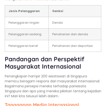
Jenis Pelanggaran
Sanksi
Pelanggaran ringan
Denda
Pelanggaran sedang
Penahanan dan denda
Pelanggaran berat
Penahanan dan deportasi
Pandangan dan Perspektif
Masyarakat Internasional
Penangkapan hampir 200 wisatawan di Singapura
memicu beragam respons dari masyarakat internasional.
Bagaimana persepsi mereka terhadap pariwisata
Singapura dan apa yang mereka pikirkan tentang kejadian
ini? Mari kita telusuri lebih dalam.
Tanggapan Media Internasional