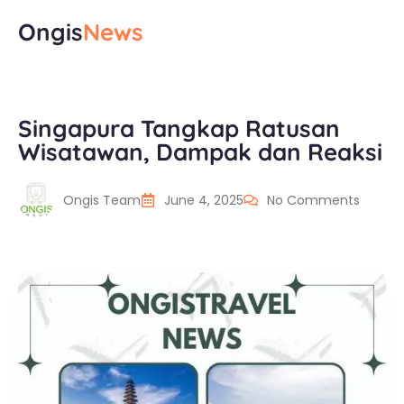
Ongis
News
Singapura Tangkap Ratusan
Wisatawan, Dampak dan Reaksi
Ongis Team
June 4, 2025
No Comments