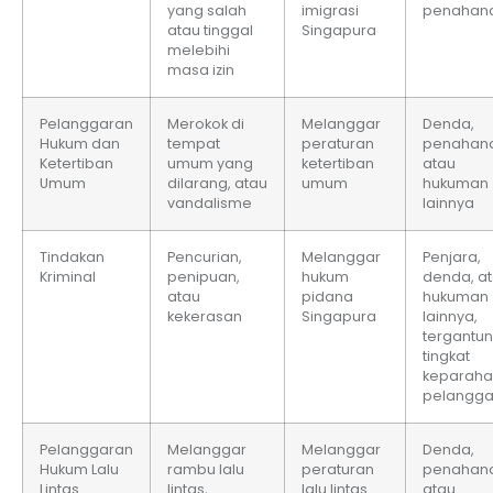
yang salah
imigrasi
penahan
atau tinggal
Singapura
melebihi
masa izin
Pelanggaran
Merokok di
Melanggar
Denda,
Hukum dan
tempat
peraturan
penahana
Ketertiban
umum yang
ketertiban
atau
Umum
dilarang, atau
umum
hukuman
vandalisme
lainnya
Tindakan
Pencurian,
Melanggar
Penjara,
Kriminal
penipuan,
hukum
denda, a
atau
pidana
hukuman
kekerasan
Singapura
lainnya,
tergantu
tingkat
keparaha
pelangga
Pelanggaran
Melanggar
Melanggar
Denda,
Hukum Lalu
rambu lalu
peraturan
penahana
Lintas
lintas,
lalu lintas
atau