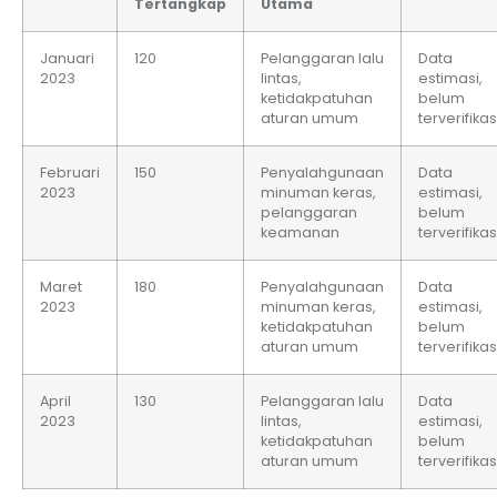
Tertangkap
Utama
Januari
120
Pelanggaran lalu
Data
2023
lintas,
estimasi,
ketidakpatuhan
belum
aturan umum
terverifikas
Februari
150
Penyalahgunaan
Data
2023
minuman keras,
estimasi,
pelanggaran
belum
keamanan
terverifikas
Maret
180
Penyalahgunaan
Data
2023
minuman keras,
estimasi,
ketidakpatuhan
belum
aturan umum
terverifikas
April
130
Pelanggaran lalu
Data
2023
lintas,
estimasi,
ketidakpatuhan
belum
aturan umum
terverifikas