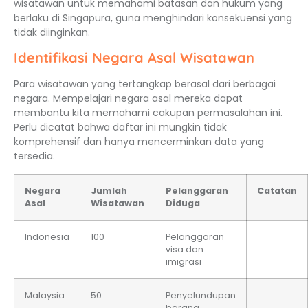
wisatawan untuk memahami batasan dan hukum yang
berlaku di Singapura, guna menghindari konsekuensi yang
tidak diinginkan.
Identifikasi Negara Asal Wisatawan
Para wisatawan yang tertangkap berasal dari berbagai
negara. Mempelajari negara asal mereka dapat
membantu kita memahami cakupan permasalahan ini.
Perlu dicatat bahwa daftar ini mungkin tidak
komprehensif dan hanya mencerminkan data yang
tersedia.
Negara
Jumlah
Pelanggaran
Catatan
Asal
Wisatawan
Diduga
Indonesia
100
Pelanggaran
visa dan
imigrasi
Malaysia
50
Penyelundupan
barang