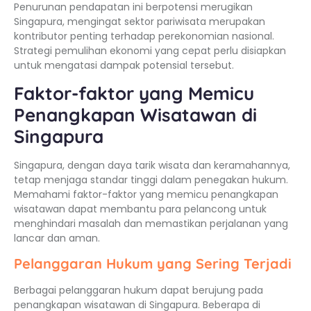
Penurunan pendapatan ini berpotensi merugikan
Singapura, mengingat sektor pariwisata merupakan
kontributor penting terhadap perekonomian nasional.
Strategi pemulihan ekonomi yang cepat perlu disiapkan
untuk mengatasi dampak potensial tersebut.
Faktor-faktor yang Memicu
Penangkapan Wisatawan di
Singapura
Singapura, dengan daya tarik wisata dan keramahannya,
tetap menjaga standar tinggi dalam penegakan hukum.
Memahami faktor-faktor yang memicu penangkapan
wisatawan dapat membantu para pelancong untuk
menghindari masalah dan memastikan perjalanan yang
lancar dan aman.
Pelanggaran Hukum yang Sering Terjadi
Berbagai pelanggaran hukum dapat berujung pada
penangkapan wisatawan di Singapura. Beberapa di