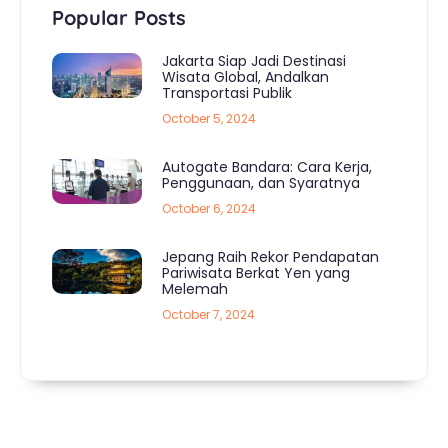
Popular Posts
Jakarta Siap Jadi Destinasi
Wisata Global, Andalkan
Transportasi Publik
October 5, 2024
Autogate Bandara: Cara Kerja,
Penggunaan, dan Syaratnya
October 6, 2024
Jepang Raih Rekor Pendapatan
Pariwisata Berkat Yen yang
Melemah
October 7, 2024