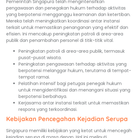
Pemerintah Singapura telah mengintensifkan
pengawasan dan penegakan hukum terhadap aktivitas
yang berpotensi mengganggu keamanan dan ketertiban.
Mereka telah meningkatkan koordinasi antar instansi
terkait untuk memastikan penanganan yang efektif dan
efisien. Ini mencakup peningkatan patroli di area-area
publik dan penambahan personel di titik-titik vital.
Peningkatan patroli di area-area publik, termasuk
pusat-pusat wisata.
Peningkatan pengawasan terhadap aktivitas yang
berpotensi melanggar hukum, terutama di tempat-
tempat ramai.
Pelatihan intensif bagi petugas penegak hukum
untuk mengidentifikasi dan menangani situasi yang
berpotensi berbahaya.
Kerjasama antar instansi terkait untuk memastikan
respons yang terkoordinasi.
Kebijakan Pencegahan Kejadian Serupa
Singapura memiliki kebijakan yang ketat untuk mencegah
kejadian serupa di masa depan. Hal ini meliputi