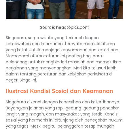
Source: headtopics.com
Singapura, surga wisata yang terkenal dengan
kemewahan dan keamanan, ternyata memiliki aturan
yang ketat untuk menjaga kenyamanan dan ketertiban.
Memahami aturan-aturan ini penting bagi para
pelancong untuk menghindari masalah dan memastikan
perjalanan yang menyenangkan. Mari kita telusuri lebih
dalam tentang peraturan dan kebijakan pariwisata di
negeri Singa ini.
Ilustrasi Kondisi Sosial dan Keamanan
Singapura dikenal dengan kebersihan dan ketertibannya.
Bayangkan jalanan yang rapi, gedung-gedung pencakar
langit yang megah, dan masyarakat yang tertib. Kondisi
sosial yang harmonis ini ditunjang oleh penegakan hukum
yang tegas. Meski begitu, pelanggaran tetap mungkin