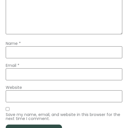
Name
*
Email
*
Website
Save my name, email, and website in this browser for the
next time I comment.