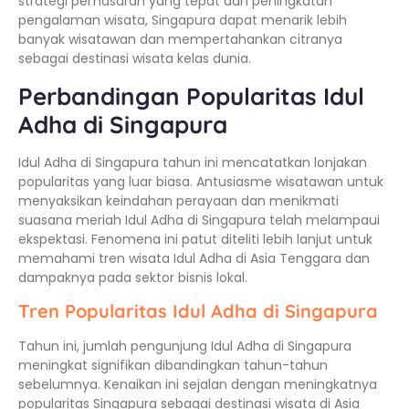
strategi pemasaran yang tepat dan peningkatan
pengalaman wisata, Singapura dapat menarik lebih
banyak wisatawan dan mempertahankan citranya
sebagai destinasi wisata kelas dunia.
Perbandingan Popularitas Idul
Adha di Singapura
Idul Adha di Singapura tahun ini mencatatkan lonjakan
popularitas yang luar biasa. Antusiasme wisatawan untuk
menyaksikan keindahan perayaan dan menikmati
suasana meriah Idul Adha di Singapura telah melampaui
ekspektasi. Fenomena ini patut diteliti lebih lanjut untuk
memahami tren wisata Idul Adha di Asia Tenggara dan
dampaknya pada sektor bisnis lokal.
Tren Popularitas Idul Adha di Singapura
Tahun ini, jumlah pengunjung Idul Adha di Singapura
meningkat signifikan dibandingkan tahun-tahun
sebelumnya. Kenaikan ini sejalan dengan meningkatnya
popularitas Singapura sebagai destinasi wisata di Asia