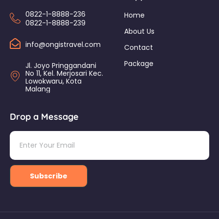
0822-1-8888-236
Home
0822-1-8888-239
About Us
info@ongistravel.com
Contact
Package
Jl. Joyo Pringgandani
No 11, Kel. Merjosari Kec.
Lowokwaru, Kota
Malang
Drop a Message
Subscribe