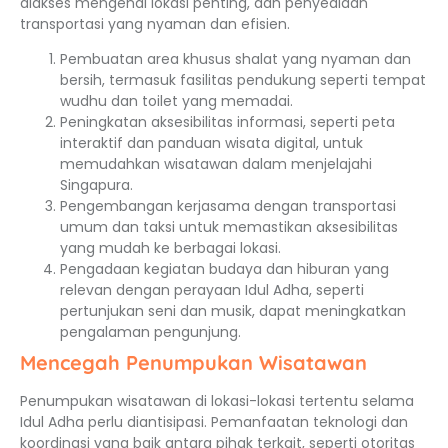
diakses mengenai lokasi penting, dan penyediaan
transportasi yang nyaman dan efisien.
Pembuatan area khusus shalat yang nyaman dan
bersih, termasuk fasilitas pendukung seperti tempat
wudhu dan toilet yang memadai.
Peningkatan aksesibilitas informasi, seperti peta
interaktif dan panduan wisata digital, untuk
memudahkan wisatawan dalam menjelajahi
Singapura.
Pengembangan kerjasama dengan transportasi
umum dan taksi untuk memastikan aksesibilitas
yang mudah ke berbagai lokasi.
Pengadaan kegiatan budaya dan hiburan yang
relevan dengan perayaan Idul Adha, seperti
pertunjukan seni dan musik, dapat meningkatkan
pengalaman pengunjung.
Mencegah Penumpukan Wisatawan
Penumpukan wisatawan di lokasi-lokasi tertentu selama
Idul Adha perlu diantisipasi. Pemanfaatan teknologi dan
koordinasi yang baik antara pihak terkait, seperti otoritas