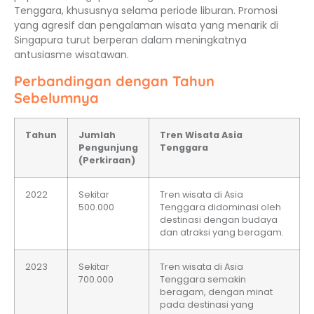
Tenggara, khususnya selama periode liburan. Promosi
yang agresif dan pengalaman wisata yang menarik di
Singapura turut berperan dalam meningkatnya
antusiasme wisatawan.
Perbandingan dengan Tahun
Sebelumnya
Tahun
Jumlah
Tren Wisata Asia
Pengunjung
Tenggara
(Perkiraan)
2022
Sekitar
Tren wisata di Asia
500.000
Tenggara didominasi oleh
destinasi dengan budaya
dan atraksi yang beragam.
2023
Sekitar
Tren wisata di Asia
700.000
Tenggara semakin
beragam, dengan minat
pada destinasi yang