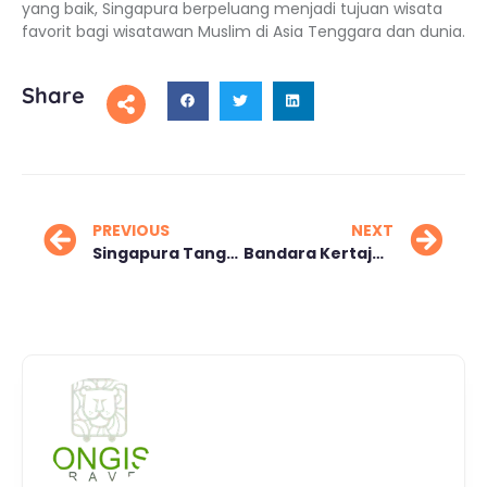
yang baik, Singapura berpeluang menjadi tujuan wisata
favorit bagi wisatawan Muslim di Asia Tenggara dan dunia.
Share
PREVIOUS
NEXT
Singapura Tangkap Ratusan Wisatawan, Dampak dan Reaksi
Bandara Kertajati, Beban Miliaran Rupiah Curhatan Deddy Mulyadi