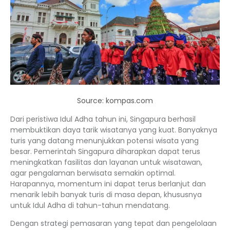
Source: kompas.com
Dari peristiwa Idul Adha tahun ini, Singapura berhasil
membuktikan daya tarik wisatanya yang kuat. Banyaknya
turis yang datang menunjukkan potensi wisata yang
besar. Pemerintah Singapura diharapkan dapat terus
meningkatkan fasilitas dan layanan untuk wisatawan,
agar pengalaman berwisata semakin optimal.
Harapannya, momentum ini dapat terus berlanjut dan
menarik lebih banyak turis di masa depan, khususnya
untuk Idul Adha di tahun-tahun mendatang.
Dengan strategi pemasaran yang tepat dan pengelolaan