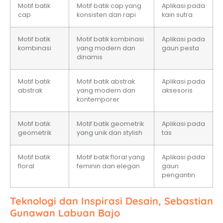
Motif batik
Motif batik cap yang
Aplikasi pada
cap
konsisten dan rapi
kain sutra
Motif batik
Motif batik kombinasi
Aplikasi pada
kombinasi
yang modern dan
gaun pesta
dinamis
Motif batik
Motif batik abstrak
Aplikasi pada
abstrak
yang modern dan
aksesoris
kontemporer
Motif batik
Motif batik geometrik
Aplikasi pada
geometrik
yang unik dan stylish
tas
Motif batik
Motif batik floral yang
Aplikasi pada
floral
feminin dan elegan
gaun
pengantin
Teknologi dan Inspirasi Desain, Sebastian
Gunawan Labuan Bajo