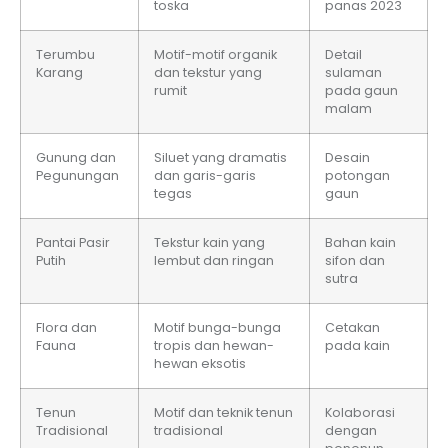
toska
panas 2023
Terumbu
Motif-motif organik
Detail
Karang
dan tekstur yang
sulaman
rumit
pada gaun
malam
Gunung dan
Siluet yang dramatis
Desain
Pegunungan
dan garis-garis
potongan
tegas
gaun
Pantai Pasir
Tekstur kain yang
Bahan kain
Putih
lembut dan ringan
sifon dan
sutra
Flora dan
Motif bunga-bunga
Cetakan
Fauna
tropis dan hewan-
pada kain
hewan eksotis
Tenun
Motif dan teknik tenun
Kolaborasi
Tradisional
tradisional
dengan