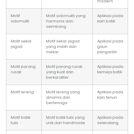
modern
Motif
Motif sidomukti yang
Aplikasi pada
sidomukti
harmonis dan
kain batik
seimbang
Motif sekar
Motif sekar jagad
Aplikasi pada
jagad
yang indah dan
gaun
mekar
pengantin
Motif parang
Motif parang rusak
Aplikasi pada
rusak
yang kuat dan
kemeja batik
berkarakter
Motif lereng
Motif lereng yang
Aplikasi pada
dinamis dan
kain tenun
bertenaga
Motif batik
Motif batik tulis yang
Aplikasi pada
tulis
unik dan handmade
selendang