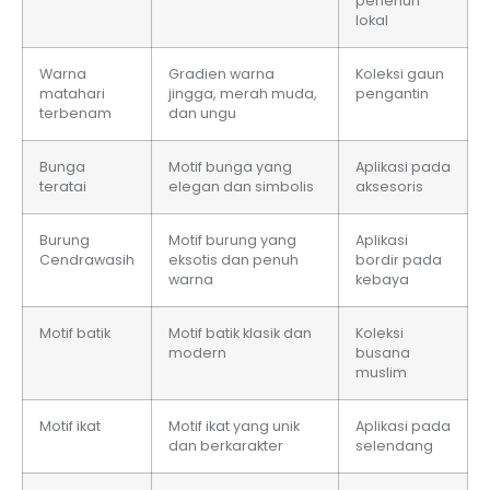
penenun
lokal
Warna
Gradien warna
Koleksi gaun
matahari
jingga, merah muda,
pengantin
terbenam
dan ungu
Bunga
Motif bunga yang
Aplikasi pada
teratai
elegan dan simbolis
aksesoris
Burung
Motif burung yang
Aplikasi
Cendrawasih
eksotis dan penuh
bordir pada
warna
kebaya
Motif batik
Motif batik klasik dan
Koleksi
modern
busana
muslim
Motif ikat
Motif ikat yang unik
Aplikasi pada
dan berkarakter
selendang