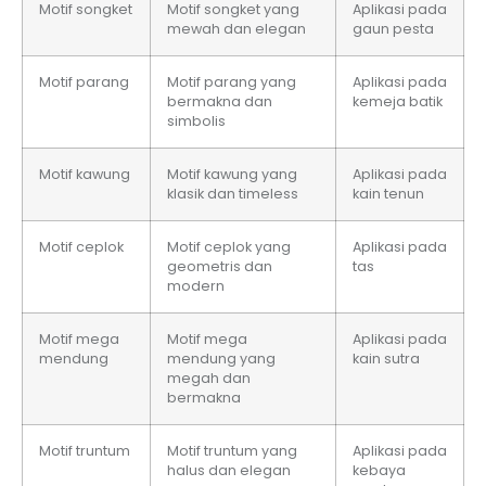
Motif songket
Motif songket yang
Aplikasi pada
mewah dan elegan
gaun pesta
Motif parang
Motif parang yang
Aplikasi pada
bermakna dan
kemeja batik
simbolis
Motif kawung
Motif kawung yang
Aplikasi pada
klasik dan timeless
kain tenun
Motif ceplok
Motif ceplok yang
Aplikasi pada
geometris dan
tas
modern
Motif mega
Motif mega
Aplikasi pada
mendung
mendung yang
kain sutra
megah dan
bermakna
Motif truntum
Motif truntum yang
Aplikasi pada
halus dan elegan
kebaya