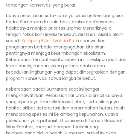
tantangan konservasi yang berat.
Upaya pelestarian satu-satunya lokasi berkembang biak
badak Sumatera di dunia terus dilakukan. Konservasi
habitatnya menjadi prioritas utama. Menariknya, di
tengah fokus konservasi tersebut, destinasi wisata alam
seperti
Kemping Bukit Syahdu Pati
menawarkan
pengalaman berbeda, mengingatkan kita akan
pentingnya menjaga keseimbangan ekosistem.
Keberadaan tempat wisata seperti ini, meskipun jauh dari
lokasi badak, menunjukkan potensi edukasi dan
kepedulian lingkungan yang dapat diintegrasikan dengan
program konservasi satwa langka tersebut.
Keberadaan badak Sumatera saat ini sangat
mengkhawatirkan. Perburuan liar untuk diambil culanya
yang dipercaya memiliki khasiat obat, serta hilangnya
habitat akibat deforestasi dan perambahan hutan, telah
mendorong spesies ini ke ambang kepunahan. Upaya
pelestarian yang intensif, khususnya di Taman Nasional
Way Kambas, menjadi harapan terakhir bagi
kelangsungan hidup badak Sumatera. Artikel ini akan