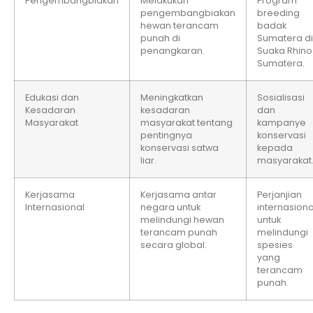
Pengembangbiakan
Melakukan
Program
pengembangbiakan
breeding
hewan terancam
badak
punah di
Sumatera di
penangkaran.
Suaka Rhino
Sumatera.
Edukasi dan
Meningkatkan
Sosialisasi
Kesadaran
kesadaran
dan
Masyarakat
masyarakat tentang
kampanye
pentingnya
konservasi
konservasi satwa
kepada
liar.
masyarakat
Kerjasama
Kerjasama antar
Perjanjian
Internasional
negara untuk
internasiona
melindungi hewan
untuk
terancam punah
melindungi
secara global.
spesies
yang
terancam
punah.