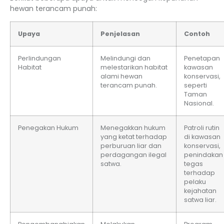
hewan terancam punah:
Upaya
Penjelasan
Contoh
Perlindungan
Melindungi dan
Penetapan
Habitat
melestarikan habitat
kawasan
alami hewan
konservasi,
terancam punah.
seperti
Taman
Nasional.
Penegakan Hukum
Menegakkan hukum
Patroli rutin
yang ketat terhadap
di kawasan
perburuan liar dan
konservasi,
perdagangan ilegal
penindakan
satwa.
tegas
terhadap
pelaku
kejahatan
satwa liar.