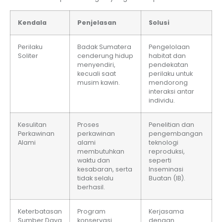
Kendala
Penjelasan
Solusi
Perilaku
Badak Sumatera
Pengelolaan
Soliter
cenderung hidup
habitat dan
menyendiri,
pendekatan
kecuali saat
perilaku untuk
musim kawin.
mendorong
interaksi antar
individu.
Kesulitan
Proses
Penelitian dan
Perkawinan
perkawinan
pengembangan
Alami
alami
teknologi
membutuhkan
reproduksi,
waktu dan
seperti
kesabaran, serta
Inseminasi
tidak selalu
Buatan (IB).
berhasil.
Keterbatasan
Program
Kerjasama
Sumber Daya
konservasi
dengan