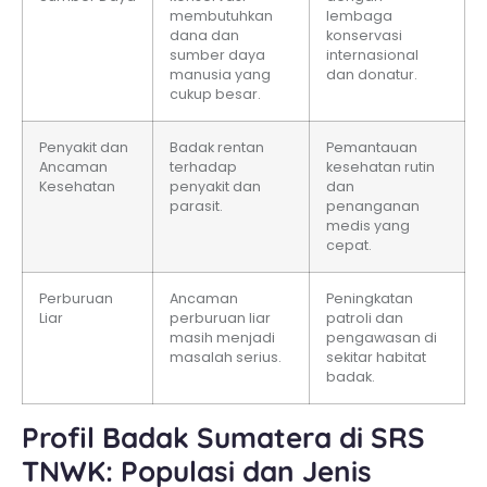
membutuhkan
lembaga
dana dan
konservasi
sumber daya
internasional
manusia yang
dan donatur.
cukup besar.
Penyakit dan
Badak rentan
Pemantauan
Ancaman
terhadap
kesehatan rutin
Kesehatan
penyakit dan
dan
parasit.
penanganan
medis yang
cepat.
Perburuan
Ancaman
Peningkatan
Liar
perburuan liar
patroli dan
masih menjadi
pengawasan di
masalah serius.
sekitar habitat
badak.
Profil Badak Sumatera di SRS
TNWK: Populasi dan Jenis