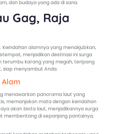
alam, dan budaya yang ada di sana.
u Gag, Raja
ahi. Keindahan alamnya yang menakjubkan,
tempat, menjadikan destinasi ini surga
an terumbu karang yang megah, teripang
t, siap menyambut Anda.
 Alam
 Gag menawarkan panorama laut yang
otis, memanjakan mata dengan keindahan
aya akan biota laut, menjadikannya surga
but membentang di sepanjang pantainya,