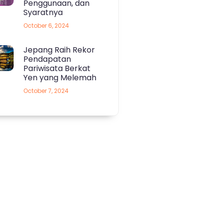
Penggunaan, dan
Syaratnya
October 6, 2024
Jepang Raih Rekor
Pendapatan
Pariwisata Berkat
Yen yang Melemah
October 7, 2024