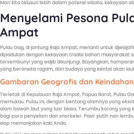
Mari kita telusuri lebih dalam potensi wisata, kekayaan 
Menyelami Pesona Pula
Ampat
Pulau Gag, di jantung Raja Ampat, menanti untuk dijelaj
dipadukan dengan kekayaan tradisi bahari masyarakat se
tersembunyi yang wajib dikunjungi. Bayangkan, hampar
yang beraneka ragam, dan budaya yang kental akan lau
Gambaran Geografis dan Keindahan
Terletak di Kepulauan Raja Ampat, Papua Barat, Pulau
memukau. Pulau ini, dengan bentang alamnya yang eks
alam bawah laut yang luar biasa. Terumbu karang yang k
bagi para penyelam dan snorkeler. Pasir putih nan lem
siap memanjakan kaki Anda.