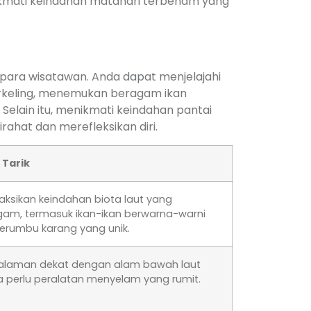
ikmati keindahan matahari terbenam yang
para wisatawan. Anda dapat menjelajahi
rkeling, menemukan beragam ikan
lain itu, menikmati keindahan pantai
rahat dan merefleksikan diri.
 Tarik
ksikan keindahan biota laut yang
am, termasuk ikan-ikan berwarna-warni
erumbu karang yang unik.
alaman dekat dengan alam bawah laut
 perlu peralatan menyelam yang rumit.