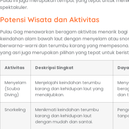
Pulau ini juga merupakan tempat yang tepat untuk men
spektakuler.
Potensi Wisata dan Aktivitas
Pulau Gag menawarkan beragam aktivitas menarik bagi 
keindahan alam bawah laut dengan menyelam atau sno
berwarna-warni dan terumbu karang yang mempesona. Se
yang asri juga merupakan pilihan yang tepat untuk beristi
Aktivitas
Deskripsi Singkat
Daya
Menyelam
Menjelajahi keindahan terumbu
Menya
(Scuba
karang dan kehidupan laut yang
berag
Diving)
menakjubkan.
dan t
Snorkeling
Menikmati keindahan terumbu
Peng
karang dan kehidupan laut
tanpa
dengan mudah dan santai.