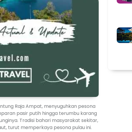
i jantung Raja Ampat, menyuguhkan pesona
paran pasir putih hingga terumbu karang
ginya. Tradisi bahari masyarakat sekitar,
ut, turut memperkaya pesona pulau ini.