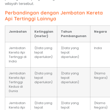
wilayah tersebut.
Perbandingan dengan Jembatan Kereta
Api Tertinggi Lainnya
Jembatan
Ketinggian
Tahun
Negara
(meter)
Pembangunan
Jembatan
(Data yang
(Data yang
India
Kereta Api
tepat
tepat
Tertinggi di
diperlukan)
diperlukan)
India
Jembatan
(Data yang
(Data yang
(Nama
Kereta Api
tepat
tepat
Negara)
Tertinggi
diperlukan)
diperlukan)
Kedua di
Dunia
Jembatan
(Data yang
(Data yang
(Nama
Kereta Api
tepat
tepat
Negara)