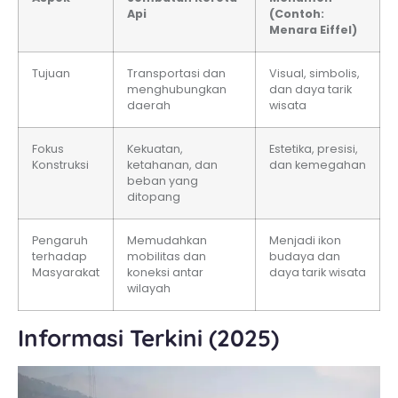
Api
(Contoh:
Menara Eiffel)
Tujuan
Transportasi dan
Visual, simbolis,
menghubungkan
dan daya tarik
daerah
wisata
Fokus
Kekuatan,
Estetika, presisi,
Konstruksi
ketahanan, dan
dan kemegahan
beban yang
ditopang
Pengaruh
Memudahkan
Menjadi ikon
terhadap
mobilitas dan
budaya dan
Masyarakat
koneksi antar
daya tarik wisata
wilayah
Informasi Terkini (2025)