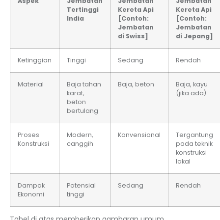
Aspek
Jembatan
Jembatan
Jembatan
Tertinggi
Kereta Api
Kereta Api
India
[Contoh:
[Contoh:
Jembatan
Jembatan
di Swiss]
di Jepang]
Ketinggian
Tinggi
Sedang
Rendah
Material
Baja tahan
Baja, beton
Baja, kayu
karat,
(jika ada)
beton
bertulang
Proses
Modern,
Konvensional
Tergantung
Konstruksi
canggih
pada teknik
konstruksi
lokal
Dampak
Potensial
Sedang
Rendah
Ekonomi
tinggi
Tabel di atas memberikan gambaran umum