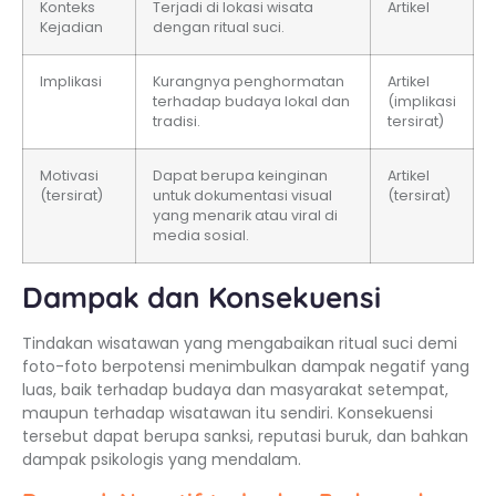
Konteks
Terjadi di lokasi wisata
Artikel
Kejadian
dengan ritual suci.
Implikasi
Kurangnya penghormatan
Artikel
terhadap budaya lokal dan
(implikasi
tradisi.
tersirat)
Motivasi
Dapat berupa keinginan
Artikel
(tersirat)
untuk dokumentasi visual
(tersirat)
yang menarik atau viral di
media sosial.
Dampak dan Konsekuensi
Tindakan wisatawan yang mengabaikan ritual suci demi
foto-foto berpotensi menimbulkan dampak negatif yang
luas, baik terhadap budaya dan masyarakat setempat,
maupun terhadap wisatawan itu sendiri. Konsekuensi
tersebut dapat berupa sanksi, reputasi buruk, dan bahkan
dampak psikologis yang mendalam.