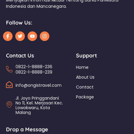
Menyajikan Informasi Aktual Tentang dunia Pariwisata
Indonesia dan Mancanegara.
Follow Us:
Contact Us
Support
0822-1-8888-236
Home
0822-1-8888-239
About Us
info@ongistravel.com
Contact
Package
Jl. Joyo Pringgandani
No 11, Kel. Merjosari Kec.
Lowokwaru, Kota
Malang
Drop a Message