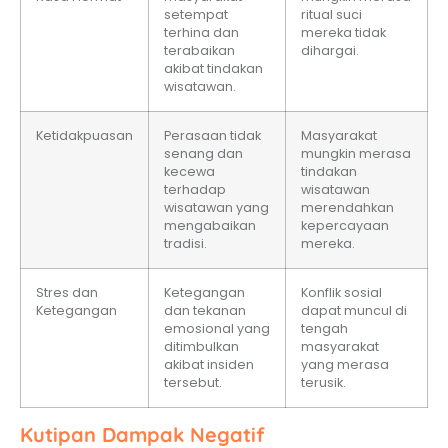
setempat
ritual suci
terhina dan
mereka tidak
terabaikan
dihargai.
akibat tindakan
wisatawan.
Ketidakpuasan
Perasaan tidak
Masyarakat
senang dan
mungkin merasa
kecewa
tindakan
terhadap
wisatawan
wisatawan yang
merendahkan
mengabaikan
kepercayaan
tradisi.
mereka.
Stres dan
Ketegangan
Konflik sosial
Ketegangan
dan tekanan
dapat muncul di
emosional yang
tengah
ditimbulkan
masyarakat
akibat insiden
yang merasa
tersebut.
terusik.
Kutipan Dampak Negatif