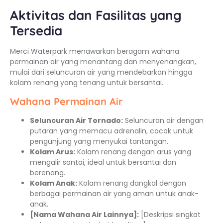
Aktivitas dan Fasilitas yang
Tersedia
Merci Waterpark menawarkan beragam wahana
permainan air yang menantang dan menyenangkan,
mulai dari seluncuran air yang mendebarkan hingga
kolam renang yang tenang untuk bersantai.
Wahana Permainan Air
Seluncuran Air Tornado:
Seluncuran air dengan
putaran yang memacu adrenalin, cocok untuk
pengunjung yang menyukai tantangan.
Kolam Arus:
Kolam renang dengan arus yang
mengalir santai, ideal untuk bersantai dan
berenang.
Kolam Anak:
Kolam renang dangkal dengan
berbagai permainan air yang aman untuk anak-
anak.
[Nama Wahana Air Lainnya]:
[Deskripsi singkat