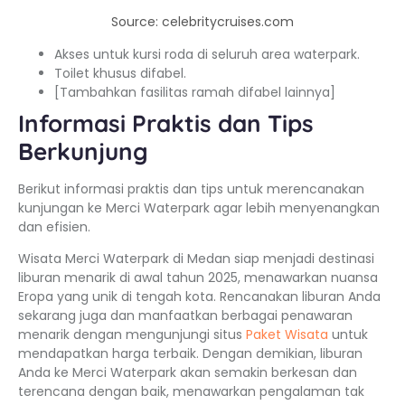
Source: celebritycruises.com
Akses untuk kursi roda di seluruh area waterpark.
Toilet khusus difabel.
[Tambahkan fasilitas ramah difabel lainnya]
Informasi Praktis dan Tips
Berkunjung
Berikut informasi praktis dan tips untuk merencanakan
kunjungan ke Merci Waterpark agar lebih menyenangkan
dan efisien.
Wisata Merci Waterpark di Medan siap menjadi destinasi
liburan menarik di awal tahun 2025, menawarkan nuansa
Eropa yang unik di tengah kota. Rencanakan liburan Anda
sekarang juga dan manfaatkan berbagai penawaran
menarik dengan mengunjungi situs
Paket Wisata
untuk
mendapatkan harga terbaik. Dengan demikian, liburan
Anda ke Merci Waterpark akan semakin berkesan dan
terencana dengan baik, menawarkan pengalaman tak