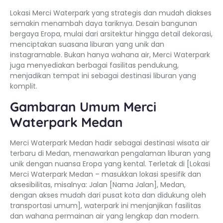
Lokasi Merci Waterpark yang strategis dan mudah diakses
semakin menambah daya tariknya. Desain bangunan
bergaya Eropa, mulai dari arsitektur hingga detail dekorasi,
menciptakan suasana liburan yang unik dan
instagramable. Bukan hanya wahana air, Merci Waterpark
juga menyediakan berbagai fasilitas pendukung,
menjadikan tempat ini sebagai destinasi liburan yang
komplit.
Gambaran Umum Merci
Waterpark Medan
Merci Waterpark Medan hadir sebagai destinasi wisata air
terbaru di Medan, menawarkan pengalaman liburan yang
unik dengan nuansa Eropa yang kental. Terletak di [Lokasi
Merci Waterpark Medan – masukkan lokasi spesifik dan
aksesibilitas, misalnya: Jalan [Nama Jalan], Medan,
dengan akses mudah dari pusat kota dan didukung oleh
transportasi umum], waterpark ini menjanjikan fasilitas
dan wahana permainan air yang lengkap dan modern.