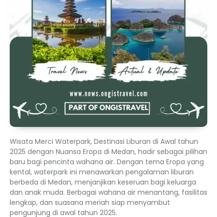
Wisata Merci Waterpark, Destinasi Liburan di Awal tahun
2025 dengan Nuansa Eropa di Medan, hadir sebagai pilihan
baru bagi pencinta wahana air. Dengan tema Eropa yang
kental, waterpark ini menawarkan pengalaman liburan
berbeda di Medan, menjanjikan keseruan bagi keluarga
dan anak muda. Berbagai wahana air menantang, fasilitas
lengkap, dan suasana meriah siap menyambut
pengunjung di awal tahun 2025.