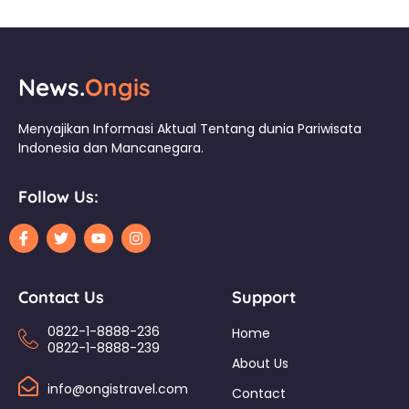
News.
Ongis
Menyajikan Informasi Aktual Tentang dunia Pariwisata
Indonesia dan Mancanegara.
Follow Us:
Contact Us
Support
0822-1-8888-236
Home
0822-1-8888-239
About Us
info@ongistravel.com
Contact