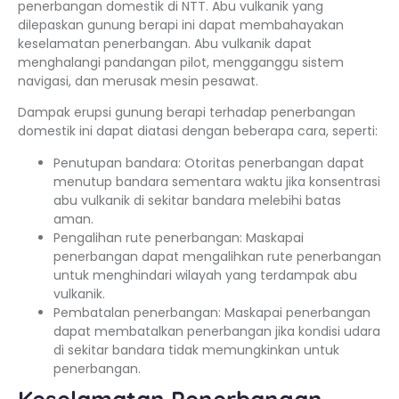
penerbangan domestik di NTT. Abu vulkanik yang
dilepaskan gunung berapi ini dapat membahayakan
keselamatan penerbangan. Abu vulkanik dapat
menghalangi pandangan pilot, mengganggu sistem
navigasi, dan merusak mesin pesawat.
Dampak erupsi gunung berapi terhadap penerbangan
domestik ini dapat diatasi dengan beberapa cara, seperti:
Penutupan bandara: Otoritas penerbangan dapat
menutup bandara sementara waktu jika konsentrasi
abu vulkanik di sekitar bandara melebihi batas
aman.
Pengalihan rute penerbangan: Maskapai
penerbangan dapat mengalihkan rute penerbangan
untuk menghindari wilayah yang terdampak abu
vulkanik.
Pembatalan penerbangan: Maskapai penerbangan
dapat membatalkan penerbangan jika kondisi udara
di sekitar bandara tidak memungkinkan untuk
penerbangan.