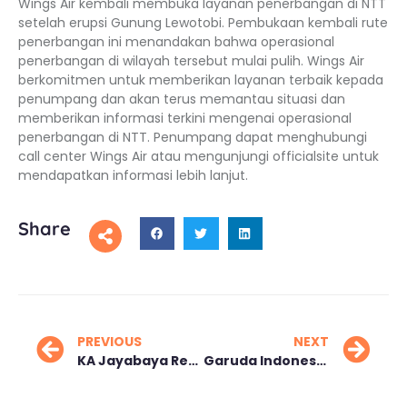
Wings Air kembali membuka layanan penerbangan di NTT
setelah erupsi Gunung Lewotobi. Pembukaan kembali rute
penerbangan ini menandakan bahwa operasional
penerbangan di wilayah tersebut mulai pulih. Wings Air
berkomitmen untuk memberikan layanan terbaik kepada
penumpang dan akan terus memantau situasi dan
memberikan informasi terkini mengenai operasional
penerbangan di NTT. Penumpang dapat menghubungi
call center Wings Air atau mengunjungi officialsite untuk
mendapatkan informasi lebih lanjut.
Share
PREVIOUS
NEXT
KA Jayabaya Resmi Gunakan Rangkaian Ekonomi New Generation
Garuda Indonesia Raih Penghargaan Tokoh Transformasi Penerbangan