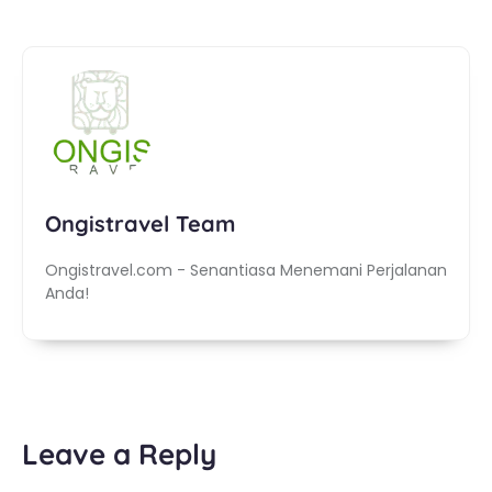
Ongistravel Team
Ongistravel.com - Senantiasa Menemani Perjalanan
Anda!
Leave a Reply