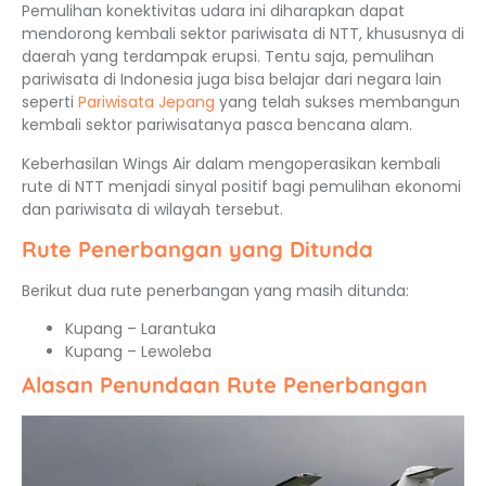
Pemulihan konektivitas udara ini diharapkan dapat
mendorong kembali sektor pariwisata di NTT, khususnya di
daerah yang terdampak erupsi. Tentu saja, pemulihan
pariwisata di Indonesia juga bisa belajar dari negara lain
seperti
Pariwisata Jepang
yang telah sukses membangun
kembali sektor pariwisatanya pasca bencana alam.
Keberhasilan Wings Air dalam mengoperasikan kembali
rute di NTT menjadi sinyal positif bagi pemulihan ekonomi
dan pariwisata di wilayah tersebut.
Rute Penerbangan yang Ditunda
Berikut dua rute penerbangan yang masih ditunda:
Kupang – Larantuka
Kupang – Lewoleba
Alasan Penundaan Rute Penerbangan