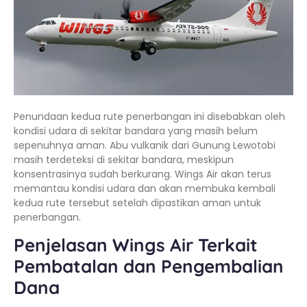
Penundaan kedua rute penerbangan ini disebabkan oleh
kondisi udara di sekitar bandara yang masih belum
sepenuhnya aman. Abu vulkanik dari Gunung Lewotobi
masih terdeteksi di sekitar bandara, meskipun
konsentrasinya sudah berkurang. Wings Air akan terus
memantau kondisi udara dan akan membuka kembali
kedua rute tersebut setelah dipastikan aman untuk
penerbangan.
Penjelasan Wings Air Terkait
Pembatalan dan Pengembalian
Dana