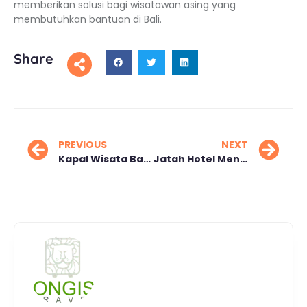
memberikan solusi bagi wisatawan asing yang
membutuhkan bantuan di Bali.
Share
PREVIOUS
NEXT
Kapal Wisata Baru Mudahkan Eksplorasi Kepulauan Seribu
Jatah Hotel Menteri Rp 9,3 Juta Mewahkah atau Boros?