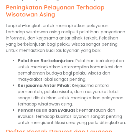
Peningkatan Pelayanan Terhadap
Wisatawan Asing
Langkah-langkah untuk meningkatkan pelayanan
terhadap wisatawan asing meliputi pelatihan, penyediaan
informasi, dan kerjasama antar pihak terkait. Pelatihan
yang berkelanjutan bagi pelaku wisata sangat penting
untuk memastikan kualitas layanan yang baik.
Pelatihan Berkelanjutan:
Pelatihan berkelanjutan
untuk meningkatkan keterampilan komunikasi dan
pemahaman budaya bagi pelaku wisata dan
masyarakat lokal sangat penting.
Kerjasama Antar Pihak:
Kerjasama antara
pemerintah, pelaku wisata, dan masyarakat lokal
sangat dibutuhkan untuk meningkatkan pelayanan
terhadap wisatawan asing.
Pemantauan dan Evaluasi:
Pemantauan dan
evaluasi terhadap kualitas layanan sangat penting
untuk mengidentifikasi area yang perlu ditingkatkan.
Daftar Kontak Darurat dan Layanan