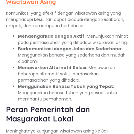
Wisatawan Asing
Komunikasi yang efektif dengan wisatawan asing yang
menghadapi kesulitan dapat dicapai dengan kesabaran,
empati, dan kemampuan berbahasa.
Mendengarkan dengan Aktif:
Menunjukkan minat
pada permasalahan yang dihadapi wisatawan asing.
Berkomunikasi dengan Jelas dan Sederhana:
Menggunakan bahasa yang sederhana dan mudah
dipahami.
Menawarkan Alternatif Solusi:
Menawarkan
beberapa alternatif solusi berdasarkan
permasalahan yang dihadapi.
Menggunakan Bahasa Tubuh yang Tepat:
Menggunakan bahasa tubuh yang sesuai untuk
membantu pemahaman.
Peran Pemerintah dan
Masyarakat Lokal
Meningkatnya kunjungan wisatawan asing ke Bali