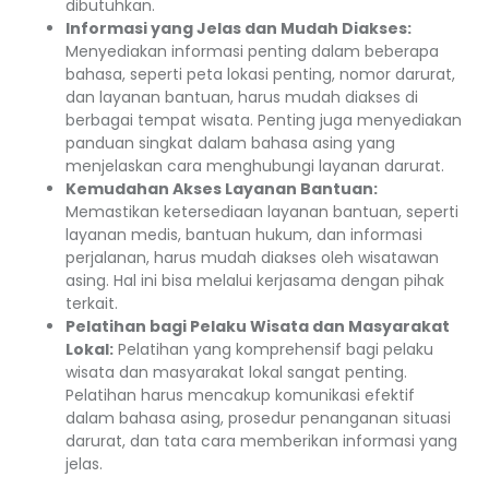
dibutuhkan.
Informasi yang Jelas dan Mudah Diakses:
Menyediakan informasi penting dalam beberapa
bahasa, seperti peta lokasi penting, nomor darurat,
dan layanan bantuan, harus mudah diakses di
berbagai tempat wisata. Penting juga menyediakan
panduan singkat dalam bahasa asing yang
menjelaskan cara menghubungi layanan darurat.
Kemudahan Akses Layanan Bantuan:
Memastikan ketersediaan layanan bantuan, seperti
layanan medis, bantuan hukum, dan informasi
perjalanan, harus mudah diakses oleh wisatawan
asing. Hal ini bisa melalui kerjasama dengan pihak
terkait.
Pelatihan bagi Pelaku Wisata dan Masyarakat
Lokal:
Pelatihan yang komprehensif bagi pelaku
wisata dan masyarakat lokal sangat penting.
Pelatihan harus mencakup komunikasi efektif
dalam bahasa asing, prosedur penanganan situasi
darurat, dan tata cara memberikan informasi yang
jelas.