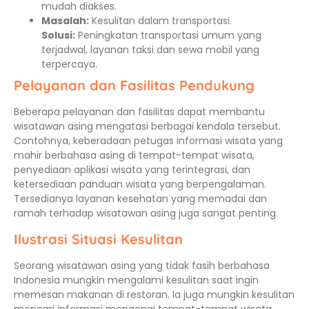
mudah diakses.
Masalah:
Kesulitan dalam transportasi.
Solusi:
Peningkatan transportasi umum yang
terjadwal, layanan taksi dan sewa mobil yang
terpercaya.
Pelayanan dan Fasilitas Pendukung
Beberapa pelayanan dan fasilitas dapat membantu
wisatawan asing mengatasi berbagai kendala tersebut.
Contohnya, keberadaan petugas informasi wisata yang
mahir berbahasa asing di tempat-tempat wisata,
penyediaan aplikasi wisata yang terintegrasi, dan
ketersediaan panduan wisata yang berpengalaman.
Tersedianya layanan kesehatan yang memadai dan
ramah terhadap wisatawan asing juga sangat penting.
Ilustrasi Situasi Kesulitan
Seorang wisatawan asing yang tidak fasih berbahasa
Indonesia mungkin mengalami kesulitan saat ingin
memesan makanan di restoran. Ia juga mungkin kesulitan
mencari informasi mengenai tempat-tempat wisata