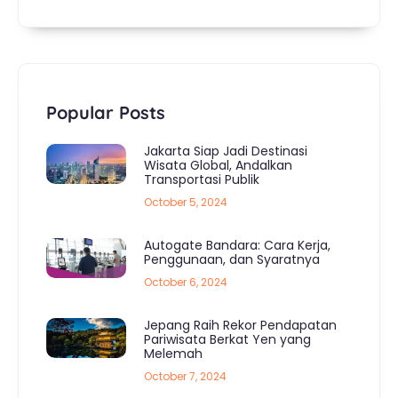
Popular Posts
Jakarta Siap Jadi Destinasi
Wisata Global, Andalkan
Transportasi Publik
October 5, 2024
Autogate Bandara: Cara Kerja,
Penggunaan, dan Syaratnya
October 6, 2024
Jepang Raih Rekor Pendapatan
Pariwisata Berkat Yen yang
Melemah
October 7, 2024