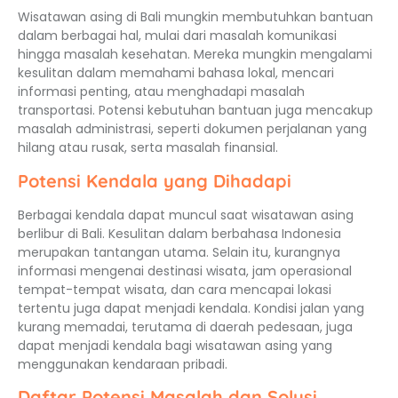
Wisatawan asing di Bali mungkin membutuhkan bantuan
dalam berbagai hal, mulai dari masalah komunikasi
hingga masalah kesehatan. Mereka mungkin mengalami
kesulitan dalam memahami bahasa lokal, mencari
informasi penting, atau menghadapi masalah
transportasi. Potensi kebutuhan bantuan juga mencakup
masalah administrasi, seperti dokumen perjalanan yang
hilang atau rusak, serta masalah finansial.
Potensi Kendala yang Dihadapi
Berbagai kendala dapat muncul saat wisatawan asing
berlibur di Bali. Kesulitan dalam berbahasa Indonesia
merupakan tantangan utama. Selain itu, kurangnya
informasi mengenai destinasi wisata, jam operasional
tempat-tempat wisata, dan cara mencapai lokasi
tertentu juga dapat menjadi kendala. Kondisi jalan yang
kurang memadai, terutama di daerah pedesaan, juga
dapat menjadi kendala bagi wisatawan asing yang
menggunakan kendaraan pribadi.
Daftar Potensi Masalah dan Solusi