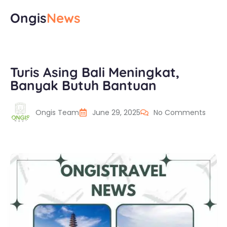
Ongis
News
Turis Asing Bali Meningkat,
Banyak Butuh Bantuan
Ongis Team
June 29, 2025
No Comments