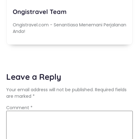
Ongistravel Team
Ongistravel.com - Senantiasa Menemani Perjalanan
Anda!
Leave a Reply
Your email address will not be published.
Required fields
are marked
*
Comment
*