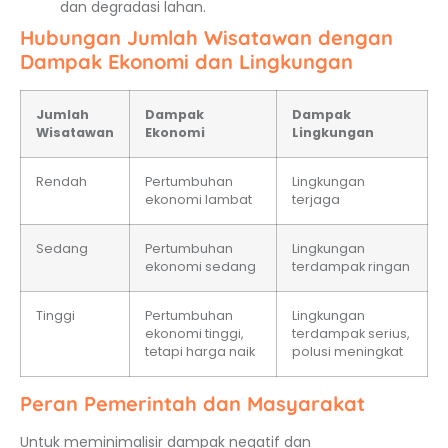
dan degradasi lahan.
Hubungan Jumlah Wisatawan dengan
Dampak Ekonomi dan Lingkungan
Jumlah
Dampak
Dampak
Wisatawan
Ekonomi
Lingkungan
Rendah
Pertumbuhan
Lingkungan
ekonomi lambat
terjaga
Sedang
Pertumbuhan
Lingkungan
ekonomi sedang
terdampak ringan
Tinggi
Pertumbuhan
Lingkungan
ekonomi tinggi,
terdampak serius,
tetapi harga naik
polusi meningkat
Peran Pemerintah dan Masyarakat
Untuk meminimalisir dampak negatif dan