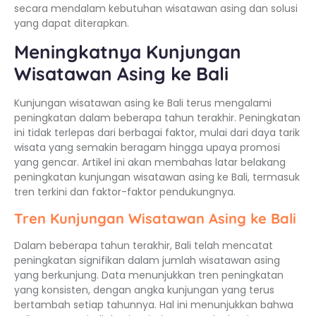
secara mendalam kebutuhan wisatawan asing dan solusi
yang dapat diterapkan.
Meningkatnya Kunjungan
Wisatawan Asing ke Bali
Kunjungan wisatawan asing ke Bali terus mengalami
peningkatan dalam beberapa tahun terakhir. Peningkatan
ini tidak terlepas dari berbagai faktor, mulai dari daya tarik
wisata yang semakin beragam hingga upaya promosi
yang gencar. Artikel ini akan membahas latar belakang
peningkatan kunjungan wisatawan asing ke Bali, termasuk
tren terkini dan faktor-faktor pendukungnya.
Tren Kunjungan Wisatawan Asing ke Bali
Dalam beberapa tahun terakhir, Bali telah mencatat
peningkatan signifikan dalam jumlah wisatawan asing
yang berkunjung. Data menunjukkan tren peningkatan
yang konsisten, dengan angka kunjungan yang terus
bertambah setiap tahunnya. Hal ini menunjukkan bahwa