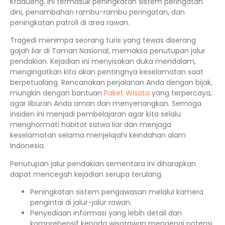
Kradueng. Ini termasuk peningkatan sistem peringatan
dini, penambahan rambu-rambu peringatan, dan
peningkatan patroli di area rawan.
Tragedi menimpa seorang turis yang tewas diserang
gajah liar di Taman Nasional, memaksa penutupan jalur
pendakian. Kejadian ini menyisakan duka mendalam,
mengingatkan kita akan pentingnya keselamatan saat
berpetualang. Rencanakan perjalanan Anda dengan bijak,
mungkin dengan bantuan
Paket Wisata
yang terpercaya,
agar liburan Anda aman dan menyenangkan. Semoga
insiden ini menjadi pembelajaran agar kita selalu
menghormati habitat satwa liar dan menjaga
keselamatan selama menjelajahi keindahan alam
Indonesia.
Penutupan jalur pendakian sementara ini diharapkan
dapat mencegah kejadian serupa terulang.
Peningkatan sistem pengawasan melalui kamera
pengintai di jalur-jalur rawan.
Penyediaan informasi yang lebih detail dan
komprehensif kepada wisatawan mengenai potensi