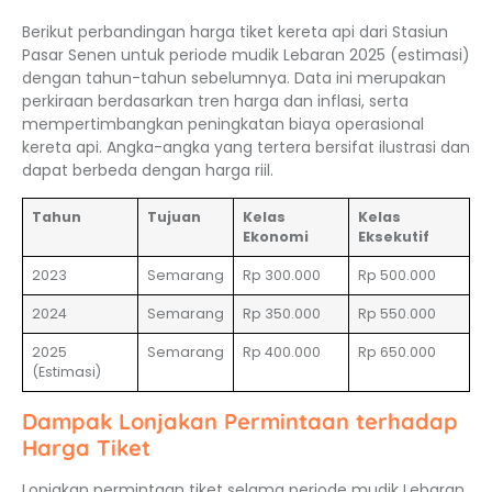
Berikut perbandingan harga tiket kereta api dari Stasiun
Pasar Senen untuk periode mudik Lebaran 2025 (estimasi)
dengan tahun-tahun sebelumnya. Data ini merupakan
perkiraan berdasarkan tren harga dan inflasi, serta
mempertimbangkan peningkatan biaya operasional
kereta api. Angka-angka yang tertera bersifat ilustrasi dan
dapat berbeda dengan harga riil.
Tahun
Tujuan
Kelas
Kelas
Ekonomi
Eksekutif
2023
Semarang
Rp 300.000
Rp 500.000
2024
Semarang
Rp 350.000
Rp 550.000
2025
Semarang
Rp 400.000
Rp 650.000
(Estimasi)
Dampak Lonjakan Permintaan terhadap
Harga Tiket
Lonjakan permintaan tiket selama periode mudik Lebaran