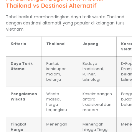
Thailand vs Destinasi Alternatif
Tabel berikut membandingkan daya tarik wisata Thailand
dengan destinasi alternatif yang populer di kalangan turis
Vietnam.
Kriteria
Thailand
Jepang
Kore
Sela
Daya Tarik
Pantai,
Budaya
K-Pop
Utama
kehidupan
tradisional,
Dram
malam,
kuliner,
belan
belanja
teknologi
kuline
Pengalaman
Wisata
Keseimbangan
Peng
Wisata
massal,
antara
buda
harga
tradisional dan
belan
terjangkau
modern
Tingkat
Menengah
Menengah
Mene
Harga
hingga Tinggi