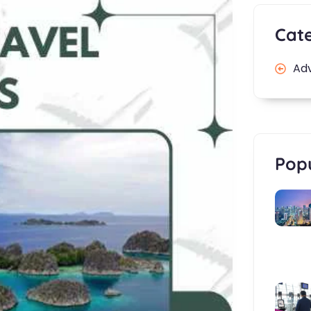
Cat
Ad
Popu