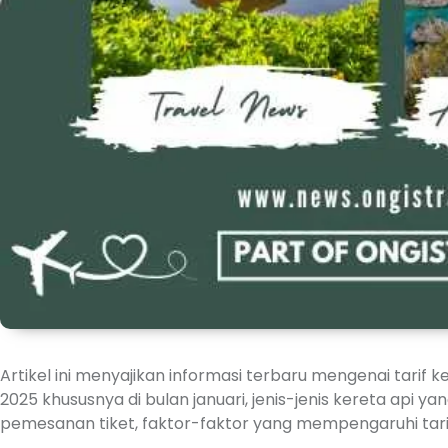
Artikel ini menyajikan informasi terbaru mengenai tarif 
2025 khususnya di bulan januari, jenis-jenis kereta api ya
pemesanan tiket, faktor-faktor yang mempengaruhi tarif, 