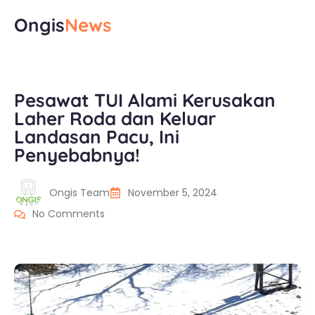
Ongis
News
Pesawat TUI Alami Kerusakan
Laher Roda dan Keluar
Landasan Pacu, Ini
Penyebabnya!
Ongis Team
November 5, 2024
No Comments