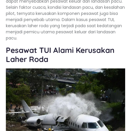
dapat menyebabkan pesawat keluar dari landasan pacu.
Selain faktor cuaca, kondisi landasan pacu, dan kesalahan
pilot, ternyata kerusakan komponen pesawat juga bisa
menjadi penyebab utama. Dalam kasus pesawat TUI,
kerusakan laher roda yang terjadi pada saat kedatangan
menjadi pemicu utama pesawat keluar dari landasan
pacu.
Pesawat TUI Alami Kerusakan
Laher Roda