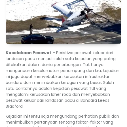
Kecelakaan Pesawat
– Peristiwa pesawat keluar dari
landasan pacu menjadi salah satu kejadian yang paling
ditakutkan dalam dunia penerbangan. Tak hanya
mengancam keselamatan penumpang dan kru, kejadian
ini juga dapat menyebabkan kerusakan infrastruktur
bandara dan menimbulkan kerugian yang besar. Salah
satu contohnya adalah kejadian pesawat TUI yang
mengalami kerusakan laher roda dan menyebabkan
pesawat keluar dari landasan pacu di Bandara Leeds
Bradford.
Kejadian ini tentu saja mengundang perhatian publik dan
menimbulkan pertanyaan tentang faktor-faktor yang