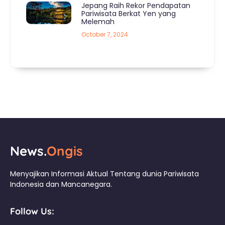
Jepang Raih Rekor Pendapatan
Pariwisata Berkat Yen yang
Melemah
October 7, 2024
News.
Ongis
Menyajikan Informasi Aktual Tentang dunia Pariwisata
Indonesia dan Mancanegara.
Follow Us: