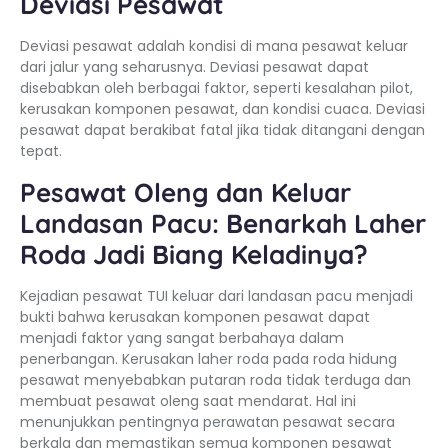
Deviasi Pesawat
Deviasi pesawat adalah kondisi di mana pesawat keluar
dari jalur yang seharusnya. Deviasi pesawat dapat
disebabkan oleh berbagai faktor, seperti kesalahan pilot,
kerusakan komponen pesawat, dan kondisi cuaca. Deviasi
pesawat dapat berakibat fatal jika tidak ditangani dengan
tepat.
Pesawat Oleng dan Keluar
Landasan Pacu: Benarkah Laher
Roda Jadi Biang Keladinya?
Kejadian pesawat TUI keluar dari landasan pacu menjadi
bukti bahwa kerusakan komponen pesawat dapat
menjadi faktor yang sangat berbahaya dalam
penerbangan. Kerusakan laher roda pada roda hidung
pesawat menyebabkan putaran roda tidak terduga dan
membuat pesawat oleng saat mendarat. Hal ini
menunjukkan pentingnya perawatan pesawat secara
berkala dan memastikan semua komponen pesawat