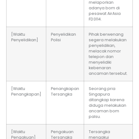
melaporkan
adanya bom di
pesawat AirAsia
FD3114.
[Waktu
Penyelidikan
Pihak berwenang
Penyelidikan]
Polisi
segera melakukan
penyelidikan,
melacak nomor
telepon dan
menyelidiki
kebenaran
ancaman tersebut.
[Waktu
Penangkapan
Seorang pria
Penangkapan]
Tersangka
Singapura
ditangkap karena
diduga melakukan
ancaman bom
palsu.
[Waktu
Pengakuan
Tersangka
Pengakuan]
Tersangka
mengakui