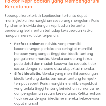
Faktor Kepribadian yang Mempengaruhi
Kerentanan
Beberapa karakteristik kepribadian tertentu dapat
meningkatkan kemungkinan seseorang mengalami Paris
Syndrome. Individu dengan kepribadian tertentu
cenderung lebih rentan terhadap kekecewaan ketika
harapan mereka tidak terpenuhi.
Perfeksionisme:
Individu yang memiliki
kecenderungan perfeksionis seringkali memiliki
harapan yang sangat tinggi dan idealis tentang
pengalaman mereka. Mereka cenderung fokus
pada detail dan mudah kecewa jika sesuatu tidak
sesuai dengan rencana atau ekspektasi mereka.
Sifat Idealistis:
Mereka yang memiliki pandangan
idealis tentang dunia, termasuk tentang tempat-
tempat seperti Paris, mungkin memiliki ekspektasi
yang terlalu tinggi tentang keindahan, romantisme,
dan pengalaman secara keseluruhan. Ketika realitas
tidak sesuai dengan idealisme mereka, kekecewaan
dapat muncul.