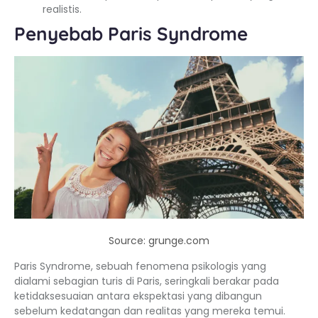
realistis.
Penyebab Paris Syndrome
Source: grunge.com
Paris Syndrome, sebuah fenomena psikologis yang
dialami sebagian turis di Paris, seringkali berakar pada
ketidaksesuaian antara ekspektasi yang dibangun
sebelum kedatangan dan realitas yang mereka temui.