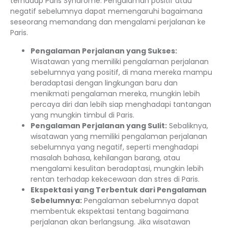
terhadap Paris Syndrome. Pengalaman positif atau
negatif sebelumnya dapat memengaruhi bagaimana
seseorang memandang dan mengalami perjalanan ke
Paris.
Pengalaman Perjalanan yang Sukses:
Wisatawan yang memiliki pengalaman perjalanan
sebelumnya yang positif, di mana mereka mampu
beradaptasi dengan lingkungan baru dan
menikmati pengalaman mereka, mungkin lebih
percaya diri dan lebih siap menghadapi tantangan
yang mungkin timbul di Paris.
Pengalaman Perjalanan yang Sulit:
Sebaliknya,
wisatawan yang memiliki pengalaman perjalanan
sebelumnya yang negatif, seperti menghadapi
masalah bahasa, kehilangan barang, atau
mengalami kesulitan beradaptasi, mungkin lebih
rentan terhadap kekecewaan dan stres di Paris.
Ekspektasi yang Terbentuk dari Pengalaman
Sebelumnya:
Pengalaman sebelumnya dapat
membentuk ekspektasi tentang bagaimana
perjalanan akan berlangsung. Jika wisatawan