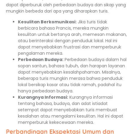
dapat diperburuk oleh perbedaan budaya dan sikap yang
mungkin berbeda dari apa yang diharapkan turis.
Kesulitan Berkomunikasi:
Jika turis tidak
berbicara bahasa Prancis, mereka mungkin
kesulitan untuk bertanya arah, memesan makanan,
atau berinteraksi dengan penduduk lokal. Hal ini
dapat menyebabkan frustrasi dan memperburuk
pengalaman mereka.
Perbedaan Budaya:
Perbedaan budaya dalam hal
sopan santun, bahasa tubuh, dan harapan layanan
dapat menyebabkan kesalahpahaman. Misalnya,
beberapa turis mungkin merasa bahwa penduduk
lokal bersikap kasar atau tidak ramah, padahal itu
hanya perbedaan budaya.
Kurangnya Informasi:
Kurangnya informasi
tentang bahasa, budaya, dan adat istiadat
setempat dapat menyebabkan turis membuat
kesalahan atau mengalami kesulitan. Hal ini dapat
memperburuk kekecewaan mereka.
Perbandingan Ekspektasi Umum dan