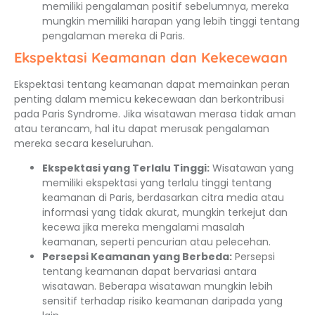
memiliki pengalaman positif sebelumnya, mereka
mungkin memiliki harapan yang lebih tinggi tentang
pengalaman mereka di Paris.
Ekspektasi Keamanan dan Kekecewaan
Ekspektasi tentang keamanan dapat memainkan peran
penting dalam memicu kekecewaan dan berkontribusi
pada Paris Syndrome. Jika wisatawan merasa tidak aman
atau terancam, hal itu dapat merusak pengalaman
mereka secara keseluruhan.
Ekspektasi yang Terlalu Tinggi:
Wisatawan yang
memiliki ekspektasi yang terlalu tinggi tentang
keamanan di Paris, berdasarkan citra media atau
informasi yang tidak akurat, mungkin terkejut dan
kecewa jika mereka mengalami masalah
keamanan, seperti pencurian atau pelecehan.
Persepsi Keamanan yang Berbeda:
Persepsi
tentang keamanan dapat bervariasi antara
wisatawan. Beberapa wisatawan mungkin lebih
sensitif terhadap risiko keamanan daripada yang