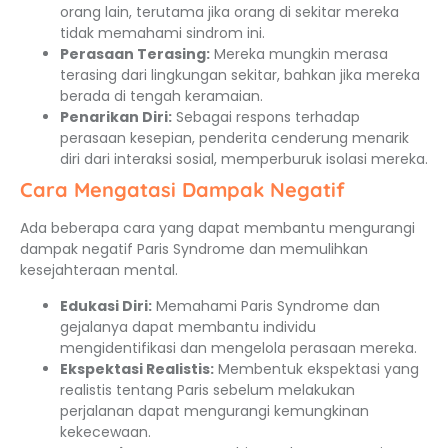
orang lain, terutama jika orang di sekitar mereka
tidak memahami sindrom ini.
Perasaan Terasing:
Mereka mungkin merasa
terasing dari lingkungan sekitar, bahkan jika mereka
berada di tengah keramaian.
Penarikan Diri:
Sebagai respons terhadap
perasaan kesepian, penderita cenderung menarik
diri dari interaksi sosial, memperburuk isolasi mereka.
Cara Mengatasi Dampak Negatif
Ada beberapa cara yang dapat membantu mengurangi
dampak negatif Paris Syndrome dan memulihkan
kesejahteraan mental.
Edukasi Diri:
Memahami Paris Syndrome dan
gejalanya dapat membantu individu
mengidentifikasi dan mengelola perasaan mereka.
Ekspektasi Realistis:
Membentuk ekspektasi yang
realistis tentang Paris sebelum melakukan
perjalanan dapat mengurangi kemungkinan
kekecewaan.