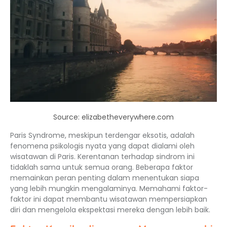
Source: elizabetheverywhere.com
Paris Syndrome, meskipun terdengar eksotis, adalah
fenomena psikologis nyata yang dapat dialami oleh
wisatawan di Paris. Kerentanan terhadap sindrom ini
tidaklah sama untuk semua orang. Beberapa faktor
memainkan peran penting dalam menentukan siapa
yang lebih mungkin mengalaminya. Memahami faktor-
faktor ini dapat membantu wisatawan mempersiapkan
diri dan mengelola ekspektasi mereka dengan lebih baik.