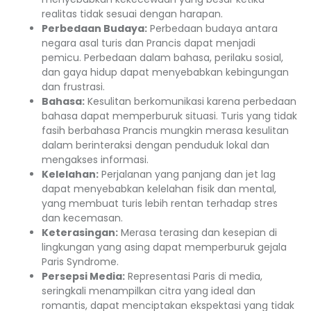
realitas tidak sesuai dengan harapan.
Perbedaan Budaya:
Perbedaan budaya antara
negara asal turis dan Prancis dapat menjadi
pemicu. Perbedaan dalam bahasa, perilaku sosial,
dan gaya hidup dapat menyebabkan kebingungan
dan frustrasi.
Bahasa:
Kesulitan berkomunikasi karena perbedaan
bahasa dapat memperburuk situasi. Turis yang tidak
fasih berbahasa Prancis mungkin merasa kesulitan
dalam berinteraksi dengan penduduk lokal dan
mengakses informasi.
Kelelahan:
Perjalanan yang panjang dan jet lag
dapat menyebabkan kelelahan fisik dan mental,
yang membuat turis lebih rentan terhadap stres
dan kecemasan.
Keterasingan:
Merasa terasing dan kesepian di
lingkungan yang asing dapat memperburuk gejala
Paris Syndrome.
Persepsi Media:
Representasi Paris di media,
seringkali menampilkan citra yang ideal dan
romantis, dapat menciptakan ekspektasi yang tidak