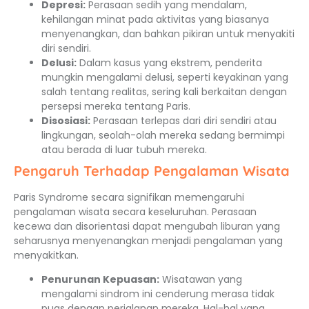
Depresi:
Perasaan sedih yang mendalam,
kehilangan minat pada aktivitas yang biasanya
menyenangkan, dan bahkan pikiran untuk menyakiti
diri sendiri.
Delusi:
Dalam kasus yang ekstrem, penderita
mungkin mengalami delusi, seperti keyakinan yang
salah tentang realitas, sering kali berkaitan dengan
persepsi mereka tentang Paris.
Disosiasi:
Perasaan terlepas dari diri sendiri atau
lingkungan, seolah-olah mereka sedang bermimpi
atau berada di luar tubuh mereka.
Pengaruh Terhadap Pengalaman Wisata
Paris Syndrome secara signifikan memengaruhi
pengalaman wisata secara keseluruhan. Perasaan
kecewa dan disorientasi dapat mengubah liburan yang
seharusnya menyenangkan menjadi pengalaman yang
menyakitkan.
Penurunan Kepuasan:
Wisatawan yang
mengalami sindrom ini cenderung merasa tidak
puas dengan perjalanan mereka. Hal-hal yang