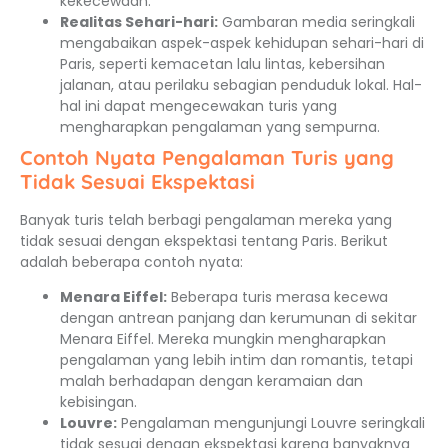
kekecewaan.
Realitas Sehari-hari:
Gambaran media seringkali
mengabaikan aspek-aspek kehidupan sehari-hari di
Paris, seperti kemacetan lalu lintas, kebersihan
jalanan, atau perilaku sebagian penduduk lokal. Hal-
hal ini dapat mengecewakan turis yang
mengharapkan pengalaman yang sempurna.
Contoh Nyata Pengalaman Turis yang
Tidak Sesuai Ekspektasi
Banyak turis telah berbagi pengalaman mereka yang
tidak sesuai dengan ekspektasi tentang Paris. Berikut
adalah beberapa contoh nyata:
Menara Eiffel:
Beberapa turis merasa kecewa
dengan antrean panjang dan kerumunan di sekitar
Menara Eiffel. Mereka mungkin mengharapkan
pengalaman yang lebih intim dan romantis, tetapi
malah berhadapan dengan keramaian dan
kebisingan.
Louvre:
Pengalaman mengunjungi Louvre seringkali
tidak sesuai dengan ekspektasi karena banyaknya