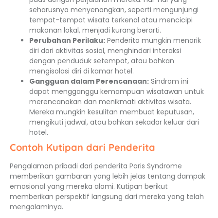
seharusnya menyenangkan, seperti mengunjungi
tempat-tempat wisata terkenal atau mencicipi
makanan lokal, menjadi kurang berarti.
Perubahan Perilaku:
Penderita mungkin menarik
diri dari aktivitas sosial, menghindari interaksi
dengan penduduk setempat, atau bahkan
mengisolasi diri di kamar hotel.
Gangguan dalam Perencanaan:
Sindrom ini
dapat mengganggu kemampuan wisatawan untuk
merencanakan dan menikmati aktivitas wisata.
Mereka mungkin kesulitan membuat keputusan,
mengikuti jadwal, atau bahkan sekadar keluar dari
hotel.
Contoh Kutipan dari Penderita
Pengalaman pribadi dari penderita Paris Syndrome
memberikan gambaran yang lebih jelas tentang dampak
emosional yang mereka alami. Kutipan berikut
memberikan perspektif langsung dari mereka yang telah
mengalaminya.