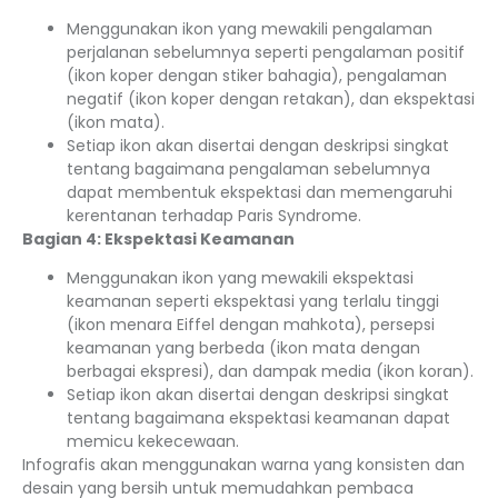
Menggunakan ikon yang mewakili pengalaman
perjalanan sebelumnya seperti pengalaman positif
(ikon koper dengan stiker bahagia), pengalaman
negatif (ikon koper dengan retakan), dan ekspektasi
(ikon mata).
Setiap ikon akan disertai dengan deskripsi singkat
tentang bagaimana pengalaman sebelumnya
dapat membentuk ekspektasi dan memengaruhi
kerentanan terhadap Paris Syndrome.
Bagian 4: Ekspektasi Keamanan
Menggunakan ikon yang mewakili ekspektasi
keamanan seperti ekspektasi yang terlalu tinggi
(ikon menara Eiffel dengan mahkota), persepsi
keamanan yang berbeda (ikon mata dengan
berbagai ekspresi), dan dampak media (ikon koran).
Setiap ikon akan disertai dengan deskripsi singkat
tentang bagaimana ekspektasi keamanan dapat
memicu kekecewaan.
Infografis akan menggunakan warna yang konsisten dan
desain yang bersih untuk memudahkan pembaca