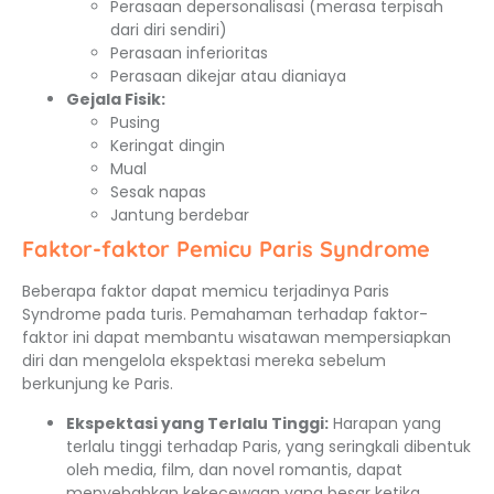
Perasaan depersonalisasi (merasa terpisah
dari diri sendiri)
Perasaan inferioritas
Perasaan dikejar atau dianiaya
Gejala Fisik:
Pusing
Keringat dingin
Mual
Sesak napas
Jantung berdebar
Faktor-faktor Pemicu Paris Syndrome
Beberapa faktor dapat memicu terjadinya Paris
Syndrome pada turis. Pemahaman terhadap faktor-
faktor ini dapat membantu wisatawan mempersiapkan
diri dan mengelola ekspektasi mereka sebelum
berkunjung ke Paris.
Ekspektasi yang Terlalu Tinggi:
Harapan yang
terlalu tinggi terhadap Paris, yang seringkali dibentuk
oleh media, film, dan novel romantis, dapat
menyebabkan kekecewaan yang besar ketika