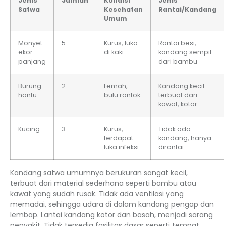
Jenis
Jumlah
Kondisi
Jenis
Satwa
Kesehatan
Rantai/Kandang
Umum
Monyet
5
Kurus, luka
Rantai besi,
ekor
di kaki
kandang sempit
panjang
dari bambu
Burung
2
Lemah,
Kandang kecil
hantu
bulu rontok
terbuat dari
kawat, kotor
Kucing
3
Kurus,
Tidak ada
terdapat
kandang, hanya
luka infeksi
dirantai
Kandang satwa umumnya berukuran sangat kecil,
terbuat dari material sederhana seperti bambu atau
kawat yang sudah rusak. Tidak ada ventilasi yang
memadai, sehingga udara di dalam kandang pengap dan
lembap. Lantai kandang kotor dan basah, menjadi sarang
penyakit. Tidak tersedia fasilitas dasar seperti tempat