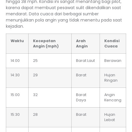
hingga 38 mph. Kondisi ini sangat menantang bagi pilot,
karena dapat membuat pesawat sulit dikendalikan saat
mendarat. Data cuaca dari berbagai sumber
menunjukkan pola angin yang tidak menentu pada saat
kejadian.
Waktu
Kecepatan
Arah
Kondisi
Angin (mph)
Angin
Cuaca
14:00
25
Barat Laut
Berawan
14:30
29
Barat
Hujan
Ringan
15:00
32
Barat
Angin
Daya
Kencang
15:30
28
Barat
Hujan
Lebat