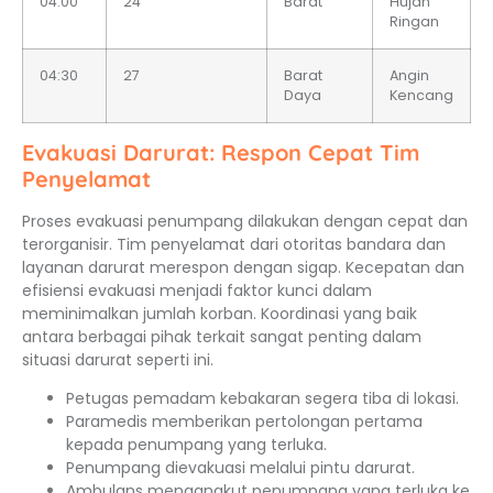
04:00
24
Barat
Hujan
Ringan
04:30
27
Barat
Angin
Daya
Kencang
Evakuasi Darurat: Respon Cepat Tim
Penyelamat
Proses evakuasi penumpang dilakukan dengan cepat dan
terorganisir. Tim penyelamat dari otoritas bandara dan
layanan darurat merespon dengan sigap. Kecepatan dan
efisiensi evakuasi menjadi faktor kunci dalam
meminimalkan jumlah korban. Koordinasi yang baik
antara berbagai pihak terkait sangat penting dalam
situasi darurat seperti ini.
Petugas pemadam kebakaran segera tiba di lokasi.
Paramedis memberikan pertolongan pertama
kepada penumpang yang terluka.
Penumpang dievakuasi melalui pintu darurat.
Ambulans mengangkut penumpang yang terluka ke