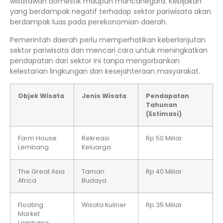
wisatawan domestik maupun mancanegara. Kebijakan
yang berdampak negatif terhadap sektor pariwisata akan
berdampak luas pada perekonomian daerah.
Pemerintah daerah perlu memperhatikan keberlanjutan
sektor pariwisata dan mencari cara untuk meningkatkan
pendapatan dari sektor ini tanpa mengorbankan
kelestarian lingkungan dan kesejahteraan masyarakat.
Objek Wisata
Jenis Wisata
Pendapatan
Tahunan
(Estimasi)
Farm House
Rekreasi
Rp 50 Miliar
Lembang
Keluarga
The Great Asia
Taman
Rp 40 Miliar
Africa
Budaya
Floating
Wisata Kuliner
Rp 35 Miliar
Market
Lembang