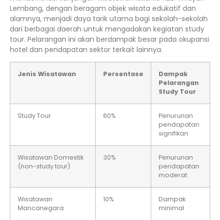
Lembang, dengan beragam objek wisata edukatif dan
alamnya, menjadi daya tarik utama bagi sekolah-sekolah
dari berbagai daerah untuk mengadakan kegiatan study
tour. Pelarangan ini akan berdampak besar pada okupansi
hotel dan pendapatan sektor terkait lainnya.
Jenis Wisatawan
Persentase
Dampak
Pelarangan
Study Tour
Study Tour
60%
Penurunan
pendapatan
signifikan
Wisatawan Domestik
30%
Penurunan
(non-study tour)
pendapatan
moderat
Wisatawan
10%
Dampak
Mancanegara
minimal