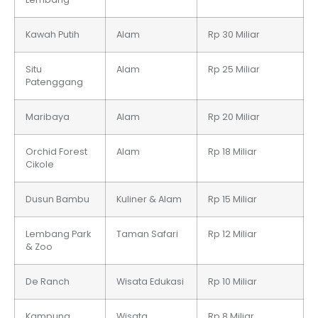
Kawah Putih
Alam
Rp 30 Miliar
Situ
Alam
Rp 25 Miliar
Patenggang
Maribaya
Alam
Rp 20 Miliar
Orchid Forest
Alam
Rp 18 Miliar
Cikole
Dusun Bambu
Kuliner & Alam
Rp 15 Miliar
Lembang Park
Taman Safari
Rp 12 Miliar
& Zoo
De Ranch
Wisata Edukasi
Rp 10 Miliar
Kampung
Wisata
Rp 8 Miliar