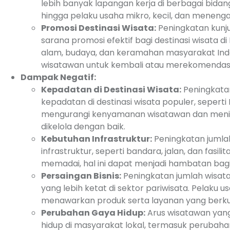
lebih banyak lapangan kerja di berbagai bidang
hingga pelaku usaha mikro, kecil, dan meneng
Promosi Destinasi Wisata:
Peningkatan kunj
sarana promosi efektif bagi destinasi wisata 
alam, budaya, dan keramahan masyarakat Ind
wisatawan untuk kembali atau merekomendasik
Dampak Negatif:
Kepadatan di Destinasi Wisata:
Peningkata
kepadatan di destinasi wisata populer, seperti 
mengurangi kenyamanan wisatawan dan menimb
dikelola dengan baik.
Kebutuhan Infrastruktur:
Peningkatan juml
infrastruktur, seperti bandara, jalan, dan fasili
memadai, hal ini dapat menjadi hambatan bag
Persaingan Bisnis:
Peningkatan jumlah wisat
yang lebih ketat di sektor pariwisata. Pelaku
menawarkan produk serta layanan yang berkua
Perubahan Gaya Hidup:
Arus wisatawan ya
hidup di masyarakat lokal, termasuk perubahan 