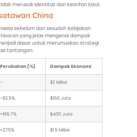
tidak merusak identitas dan kearifan lokal.
satawan China
onesia sebelum dan sesudah kebijakan
gambaran yang jelas mengenai dampak
 menjadi dasar untuk merumuskan strategi
si tantangan.
Perubahan (%)
Dampak Ekonomi
–
$2 Miliar
-92.5%
$150 Juta
+166.7%
$400 Juta
+275%
$1.5 Miliar