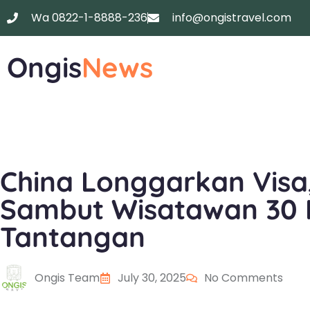
Wa 0822-1-8888-236
info@ongistravel.com
Ongis
News
China Longgarkan Visa,
Sambut Wisatawan 30 
Tantangan
Ongis Team
July 30, 2025
No Comments