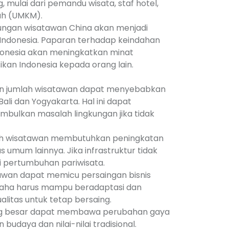
, mulai dari pemandu wisata, staf hotel,
ah (UMKM).
ungan wisatawan China akan menjadi
di Indonesia. Paparan terhadap keindahan
onesia akan meningkatkan minat
an Indonesia kepada orang lain.
n jumlah wisatawan dapat menyebabkan
Bali dan Yogyakarta. Hal ini dapat
ulkan masalah lingkungan jika tidak
ah wisatawan membutuhkan peningkatan
tas umum lainnya. Jika infrastruktur tidak
i pertumbuhan pariwisata.
awan dapat memicu persaingan bisnis
 usaha harus mampu beradaptasi dan
litas untuk tetap bersaing.
ng besar dapat membawa perubahan gaya
budaya dan nilai-nilai tradisional.