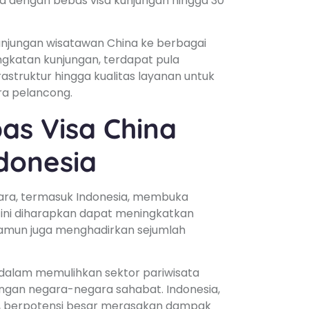
a dengan bebas visa kunjungan hingga 30
njungan wisatawan China ke berbagai
ningkatan kunjungan, terdapat pula
frastruktur hingga kualitas layanan untuk
a pelancong.
s Visa China
donesia
gara, termasuk Indonesia, membuka
h ini diharapkan dapat meningkatkan
namun juga menghadirkan sejumlah
 dalam memulihkan sektor pariwisata
an negara-negara sahabat. Indonesia,
na, berpotensi besar merasakan dampak