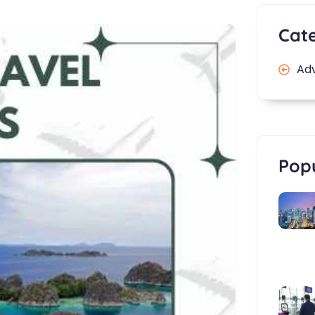
Cat
Ad
Popu