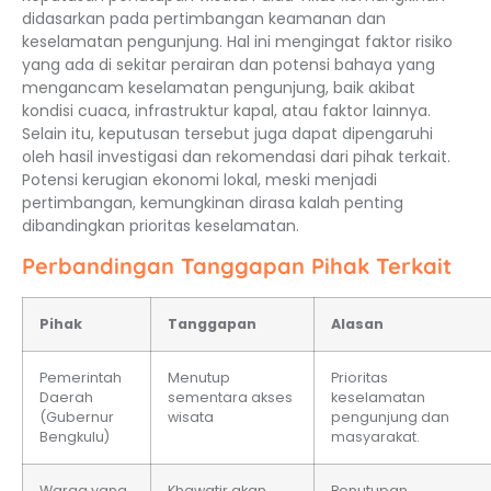
didasarkan pada pertimbangan keamanan dan
keselamatan pengunjung. Hal ini mengingat faktor risiko
yang ada di sekitar perairan dan potensi bahaya yang
mengancam keselamatan pengunjung, baik akibat
kondisi cuaca, infrastruktur kapal, atau faktor lainnya.
Selain itu, keputusan tersebut juga dapat dipengaruhi
oleh hasil investigasi dan rekomendasi dari pihak terkait.
Potensi kerugian ekonomi lokal, meski menjadi
pertimbangan, kemungkinan dirasa kalah penting
dibandingkan prioritas keselamatan.
Perbandingan Tanggapan Pihak Terkait
Pihak
Tanggapan
Alasan
Pemerintah
Menutup
Prioritas
Daerah
sementara akses
keselamatan
(Gubernur
wisata
pengunjung dan
Bengkulu)
masyarakat.
Warga yang
Khawatir akan
Penutupan