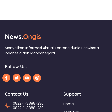
News.
Ongis
Menyajikan Informasi Aktual Tentang dunia Pariwisata
Indonesia dan Mancanegara.
Follow Us:
Contact Us
Support
0822-1-8888-236
Home
0822-1-8888-239