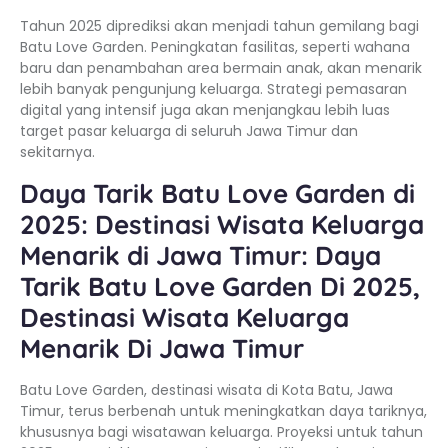
Tahun 2025 diprediksi akan menjadi tahun gemilang bagi
Batu Love Garden. Peningkatan fasilitas, seperti wahana
baru dan penambahan area bermain anak, akan menarik
lebih banyak pengunjung keluarga. Strategi pemasaran
digital yang intensif juga akan menjangkau lebih luas
target pasar keluarga di seluruh Jawa Timur dan
sekitarnya.
Daya Tarik Batu Love Garden di
2025: Destinasi Wisata Keluarga
Menarik di Jawa Timur: Daya
Tarik Batu Love Garden Di 2025,
Destinasi Wisata Keluarga
Menarik Di Jawa Timur
Batu Love Garden, destinasi wisata di Kota Batu, Jawa
Timur, terus berbenah untuk meningkatkan daya tariknya,
khususnya bagi wisatawan keluarga. Proyeksi untuk tahun