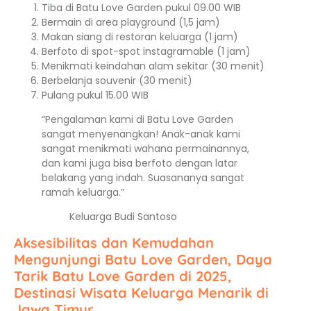
Tiba di Batu Love Garden pukul 09.00 WIB
Bermain di area playground (1,5 jam)
Makan siang di restoran keluarga (1 jam)
Berfoto di spot-spot instagramable (1 jam)
Menikmati keindahan alam sekitar (30 menit)
Berbelanja souvenir (30 menit)
Pulang pukul 15.00 WIB
“Pengalaman kami di Batu Love Garden
sangat menyenangkan! Anak-anak kami
sangat menikmati wahana permainannya,
dan kami juga bisa berfoto dengan latar
belakang yang indah. Suasananya sangat
ramah keluarga.”
Keluarga Budi Santoso
Aksesibilitas dan Kemudahan
Mengunjungi Batu Love Garden, Daya
Tarik Batu Love Garden di 2025,
Destinasi Wisata Keluarga Menarik di
Jawa Timur