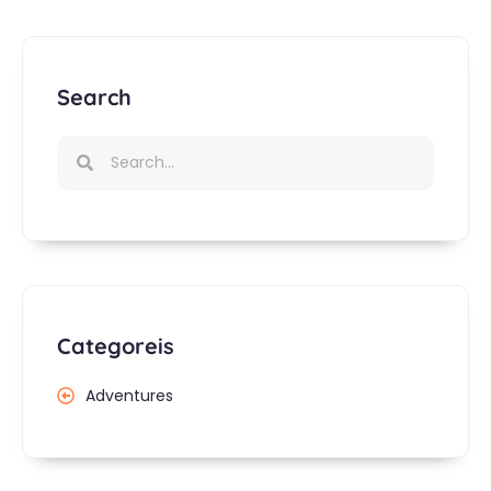
Search
Categoreis
Adventures