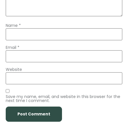
Name
*
Email
*
Website
Save my name, email, and website in this browser for the
next time I comment.