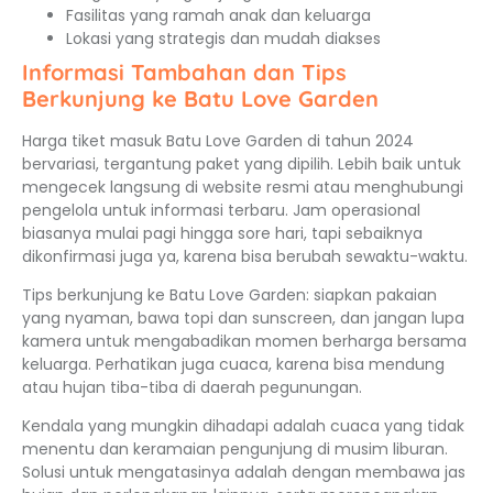
Fasilitas yang ramah anak dan keluarga
Lokasi yang strategis dan mudah diakses
Informasi Tambahan dan Tips
Berkunjung ke Batu Love Garden
Harga tiket masuk Batu Love Garden di tahun 2024
bervariasi, tergantung paket yang dipilih. Lebih baik untuk
mengecek langsung di website resmi atau menghubungi
pengelola untuk informasi terbaru. Jam operasional
biasanya mulai pagi hingga sore hari, tapi sebaiknya
dikonfirmasi juga ya, karena bisa berubah sewaktu-waktu.
Tips berkunjung ke Batu Love Garden: siapkan pakaian
yang nyaman, bawa topi dan sunscreen, dan jangan lupa
kamera untuk mengabadikan momen berharga bersama
keluarga. Perhatikan juga cuaca, karena bisa mendung
atau hujan tiba-tiba di daerah pegunungan.
Kendala yang mungkin dihadapi adalah cuaca yang tidak
menentu dan keramaian pengunjung di musim liburan.
Solusi untuk mengatasinya adalah dengan membawa jas