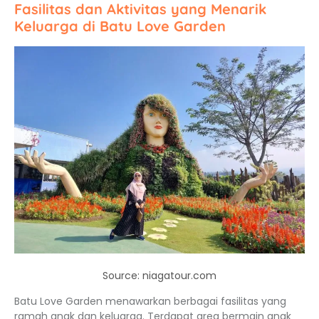
Fasilitas dan Aktivitas yang Menarik
Keluarga di Batu Love Garden
Source: niagatour.com
Batu Love Garden menawarkan berbagai fasilitas yang
ramah anak dan keluarga. Terdapat area bermain anak