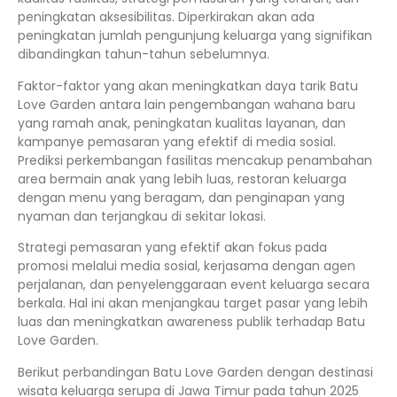
peningkatan aksesibilitas. Diperkirakan akan ada
peningkatan jumlah pengunjung keluarga yang signifikan
dibandingkan tahun-tahun sebelumnya.
Faktor-faktor yang akan meningkatkan daya tarik Batu
Love Garden antara lain pengembangan wahana baru
yang ramah anak, peningkatan kualitas layanan, dan
kampanye pemasaran yang efektif di media sosial.
Prediksi perkembangan fasilitas mencakup penambahan
area bermain anak yang lebih luas, restoran keluarga
dengan menu yang beragam, dan penginapan yang
nyaman dan terjangkau di sekitar lokasi.
Strategi pemasaran yang efektif akan fokus pada
promosi melalui media sosial, kerjasama dengan agen
perjalanan, dan penyelenggaraan event keluarga secara
berkala. Hal ini akan menjangkau target pasar yang lebih
luas dan meningkatkan awareness publik terhadap Batu
Love Garden.
Berikut perbandingan Batu Love Garden dengan destinasi
wisata keluarga serupa di Jawa Timur pada tahun 2025