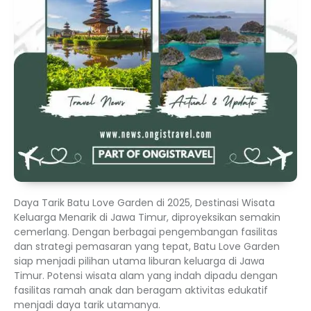
Daya Tarik Batu Love Garden di 2025, Destinasi Wisata
Keluarga Menarik di Jawa Timur, diproyeksikan semakin
cemerlang. Dengan berbagai pengembangan fasilitas
dan strategi pemasaran yang tepat, Batu Love Garden
siap menjadi pilihan utama liburan keluarga di Jawa
Timur. Potensi wisata alam yang indah dipadu dengan
fasilitas ramah anak dan beragam aktivitas edukatif
menjadi daya tarik utamanya.