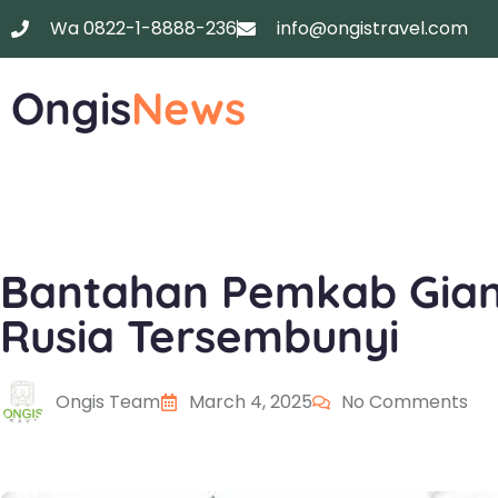
Wa 0822-1-8888-236
info@ongistravel.com
Ongis
News
Bantahan Pemkab Gian
Rusia Tersembunyi
Ongis Team
March 4, 2025
No Comments