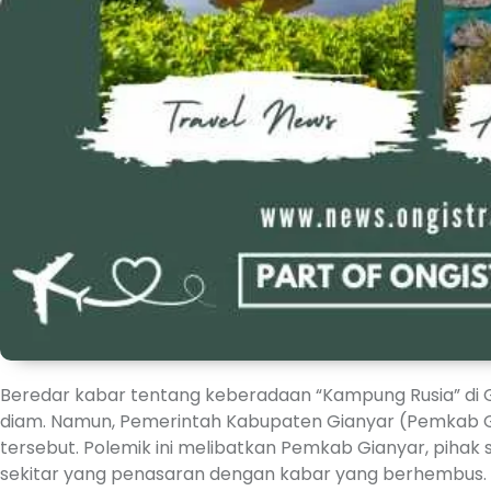
Beredar kabar tentang keberadaan “Kampung Rusia” di 
diam. Namun, Pemerintah Kabupaten Gianyar (Pemkab 
tersebut. Polemik ini melibatkan Pemkab Gianyar, pihak 
sekitar yang penasaran dengan kabar yang berhembus.