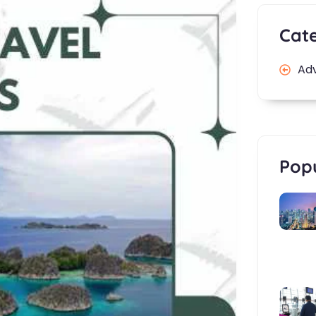
Cat
Ad
Popu