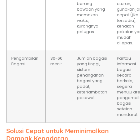
barang
aturan,
bawaan yang
gunakan ja
memakan
cepat (jika
waktu,
tersedia),
kurangnya
kenakan
petugas
pakaian y
mudah
dilepas.
Pengambilan
30-60
Jumlah bagasi
Pantau
Bagasi
menit
yang tinggi,
informasi
sistem
bagasi
penanganan
secara
bagasi yang
berkala,
padat,
segera
keterlambatan
menuju ar
pesawat
pengambil
bagasi
setelah
mendarat.
Solusi Cepat untuk Meminimalkan
Dampak Kepadatan