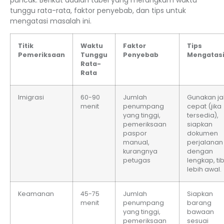
tunggu rata-rata, faktor penyebab, dan tips untuk
mengatasi masalah ini.
Titik
Waktu
Faktor
Tips
Pemeriksaan
Tunggu
Penyebab
Mengatas
Rata-
Rata
Imigrasi
60-90
Jumlah
Gunakan ja
menit
penumpang
cepat (jika
yang tinggi,
tersedia),
pemeriksaan
siapkan
paspor
dokumen
manual,
perjalanan
kurangnya
dengan
petugas
lengkap, ti
lebih awal.
Keamanan
45-75
Jumlah
Siapkan
menit
penumpang
barang
yang tinggi,
bawaan
pemeriksaan
sesuai