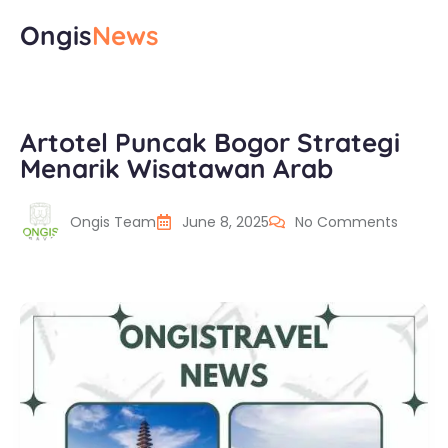
Ongis
News
Artotel Puncak Bogor Strategi
Menarik Wisatawan Arab
Ongis Team
June 8, 2025
No Comments