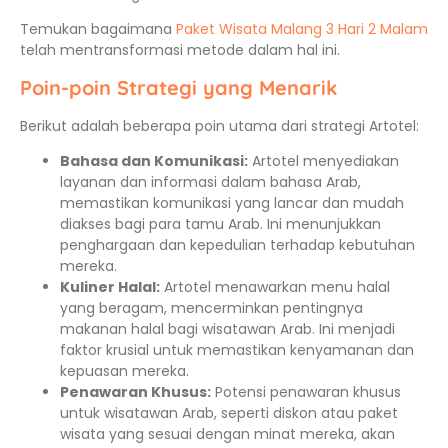
Temukan bagaimana
Paket Wisata Malang 3 Hari 2 Malam
telah mentransformasi metode dalam hal ini.
Poin-poin Strategi yang Menarik
Berikut adalah beberapa poin utama dari strategi Artotel:
Bahasa dan Komunikasi:
Artotel menyediakan
layanan dan informasi dalam bahasa Arab,
memastikan komunikasi yang lancar dan mudah
diakses bagi para tamu Arab. Ini menunjukkan
penghargaan dan kepedulian terhadap kebutuhan
mereka.
Kuliner Halal:
Artotel menawarkan menu halal
yang beragam, mencerminkan pentingnya
makanan halal bagi wisatawan Arab. Ini menjadi
faktor krusial untuk memastikan kenyamanan dan
kepuasan mereka.
Penawaran Khusus:
Potensi penawaran khusus
untuk wisatawan Arab, seperti diskon atau paket
wisata yang sesuai dengan minat mereka, akan