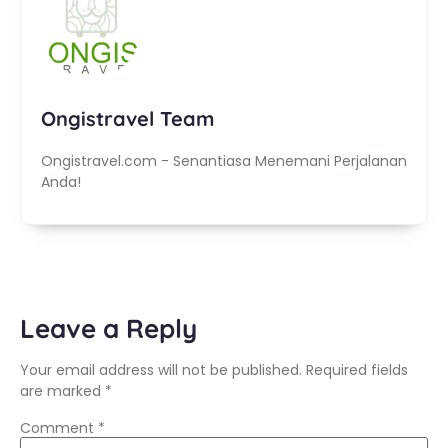
Ongistravel Team
Ongistravel.com - Senantiasa Menemani Perjalanan
Anda!
Leave a Reply
Your email address will not be published.
Required fields
are marked
*
Comment
*