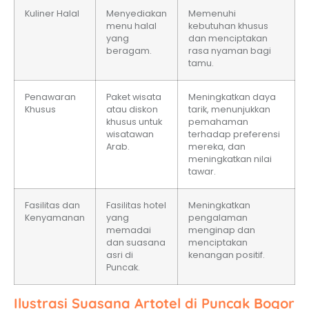
Kuliner Halal
Menyediakan
Memenuhi
menu halal
kebutuhan khusus
yang
dan menciptakan
beragam.
rasa nyaman bagi
tamu.
Penawaran
Paket wisata
Meningkatkan daya
Khusus
atau diskon
tarik, menunjukkan
khusus untuk
pemahaman
wisatawan
terhadap preferensi
Arab.
mereka, dan
meningkatkan nilai
tawar.
Fasilitas dan
Fasilitas hotel
Meningkatkan
Kenyamanan
yang
pengalaman
memadai
menginap dan
dan suasana
menciptakan
asri di
kenangan positif.
Puncak.
Ilustrasi Suasana Artotel di Puncak Bogor