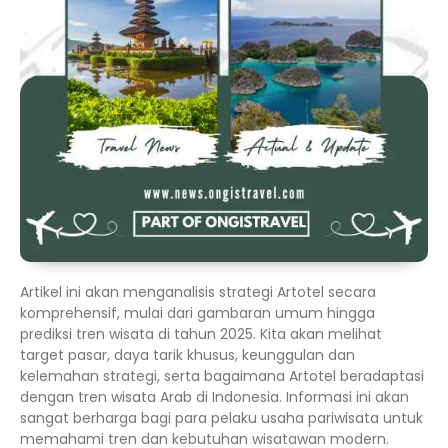
Artikel ini akan menganalisis strategi Artotel secara
komprehensif, mulai dari gambaran umum hingga
prediksi tren wisata di tahun 2025. Kita akan melihat
target pasar, daya tarik khusus, keunggulan dan
kelemahan strategi, serta bagaimana Artotel beradaptasi
dengan tren wisata Arab di Indonesia. Informasi ini akan
sangat berharga bagi para pelaku usaha pariwisata untuk
memahami tren dan kebutuhan wisatawan modern.