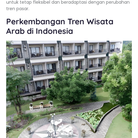
untuk tetap fleksibel dan beradaptasi dengan perubahan
tren pasar.
Perkembangan Tren Wisata
Arab di Indonesia