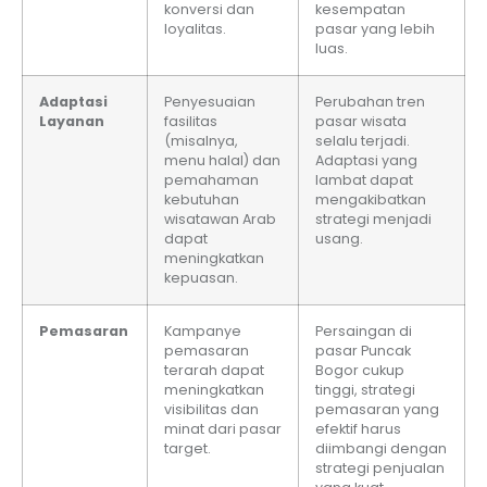
konversi dan
kesempatan
loyalitas.
pasar yang lebih
luas.
Adaptasi
Penyesuaian
Perubahan tren
Layanan
fasilitas
pasar wisata
(misalnya,
selalu terjadi.
menu halal) dan
Adaptasi yang
pemahaman
lambat dapat
kebutuhan
mengakibatkan
wisatawan Arab
strategi menjadi
dapat
usang.
meningkatkan
kepuasan.
Pemasaran
Kampanye
Persaingan di
pemasaran
pasar Puncak
terarah dapat
Bogor cukup
meningkatkan
tinggi, strategi
visibilitas dan
pemasaran yang
minat dari pasar
efektif harus
target.
diimbangi dengan
strategi penjualan