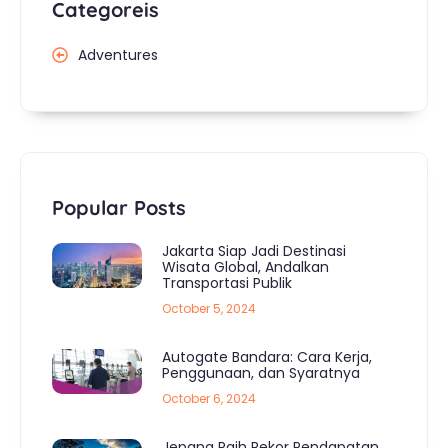
Categoreis
Adventures
Popular Posts
Jakarta Siap Jadi Destinasi
Wisata Global, Andalkan
Transportasi Publik
October 5, 2024
Autogate Bandara: Cara Kerja,
Penggunaan, dan Syaratnya
October 6, 2024
Jepang Raih Rekor Pendapatan