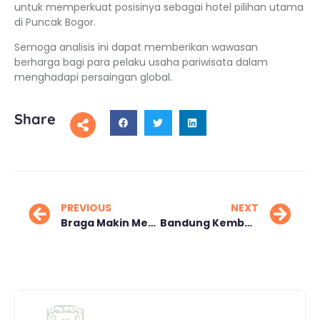
untuk memperkuat posisinya sebagai hotel pilihan utama
di Puncak Bogor.
Semoga analisis ini dapat memberikan wawasan
berharga bagi para pelaku usaha pariwisata dalam
menghadapi persaingan global.
Share
PREVIOUS
NEXT
Braga Makin Menarik, Libatkan Warlok untuk Wisata!
Bandung Kembali Keemasan Ikhtiar Menuju Masa Kejayaan