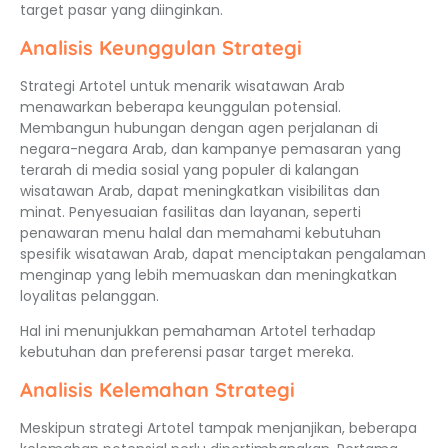
target pasar yang diinginkan.
Analisis Keunggulan Strategi
Strategi Artotel untuk menarik wisatawan Arab
menawarkan beberapa keunggulan potensial.
Membangun hubungan dengan agen perjalanan di
negara-negara Arab, dan kampanye pemasaran yang
terarah di media sosial yang populer di kalangan
wisatawan Arab, dapat meningkatkan visibilitas dan
minat. Penyesuaian fasilitas dan layanan, seperti
penawaran menu halal dan memahami kebutuhan
spesifik wisatawan Arab, dapat menciptakan pengalaman
menginap yang lebih memuaskan dan meningkatkan
loyalitas pelanggan.
Hal ini menunjukkan pemahaman Artotel terhadap
kebutuhan dan preferensi pasar target mereka.
Analisis Kelemahan Strategi
Meskipun strategi Artotel tampak menjanjikan, beberapa