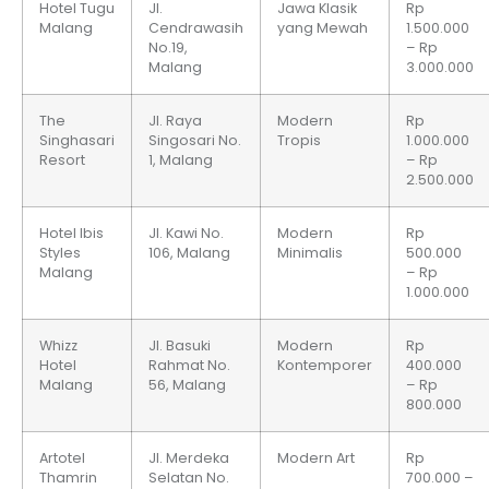
Hotel Tugu
Jl.
Jawa Klasik
Rp
Malang
Cendrawasih
yang Mewah
1.500.000
No.19,
– Rp
Malang
3.000.000
The
Jl. Raya
Modern
Rp
Singhasari
Singosari No.
Tropis
1.000.000
Resort
1, Malang
– Rp
2.500.000
Hotel Ibis
Jl. Kawi No.
Modern
Rp
Styles
106, Malang
Minimalis
500.000
Malang
– Rp
1.000.000
Whizz
Jl. Basuki
Modern
Rp
Hotel
Rahmat No.
Kontemporer
400.000
Malang
56, Malang
– Rp
800.000
Artotel
Jl. Merdeka
Modern Art
Rp
Thamrin
Selatan No.
700.000 –