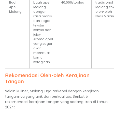
Buah
buah apel
40.000/toples
tradisional 
Apel
Malang
Malang, to
Malang
dengan
oleh-oleh
rasa manis
khas Mala
dan segar,
tekstur
kenyal dan
juicy.
Aroma apel
yang segar
akan
membuat
kamu
ketagihan.
Rekomendasi Oleh-oleh Kerajinan
Tangan
Selain kuliner, Malang juga terkenal dengan kerajinan
tangannya yang unik dan berkualitas. Berikut 5
rekomendasi kerajinan tangan yang sedang tren di tahun
2024: