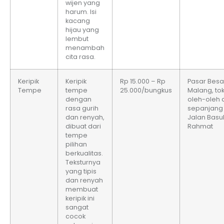
wijen yang
harum. Isi
kacang
hijau yang
lembut
menambah
cita rasa.
Keripik
Keripik
Rp 15.000 – Rp
Pasar Besa
Tempe
tempe
25.000/bungkus
Malang, to
dengan
oleh-oleh 
rasa gurih
sepanjang
dan renyah,
Jalan Basu
dibuat dari
Rahmat
tempe
pilihan
berkualitas.
Teksturnya
yang tipis
dan renyah
membuat
keripik ini
sangat
cocok