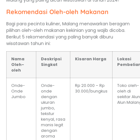
Malang yang paling dicari wisatawan di tahun 2024!
Rekomendasi Oleh-oleh Makanan
Bagi para pecinta kuliner, Malang menawarkan beragam
pilihan oleh-oleh makanan kekinian yang wajib dicoba.
Berikut 5 rekomendasi yang paling banyak diburu
wisatawan tahun ini:
Nama
Deskripsi
Kisaran Harga
Lokasi
Oleh-
Singkat
Pembelia
oleh
Onde-
Onde-
Rp 20.000 – Rp
Toko oleh-
Onde
onde
30.000/bungkus
oleh di
Jumbo
dengan
sekitar Alu
ukuran
Alun Malan
jumbo,
tekstur
kenyal, rasa
manis legit
dengan
aroma