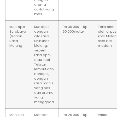
aroma
coklat yang
khas.
Kue Lapis
Kue lapis
Rp 30.000 – Rp
Toko oleh-
Surabaya
dengan
60.000/kotak
oleh di pus
(Varian
cita rasa
kota Malan
Rasa
unik khas
toko kue
Malang)
Malang,
modern
seperti
rasa apel
atau kopi.
Tekstur
lembut dan
berlapis,
dengan
rasa manis
yang pas
dan aroma
yang
menggoda.
Manisan
Manisan
Rp 20.000 – Rp
Pasar