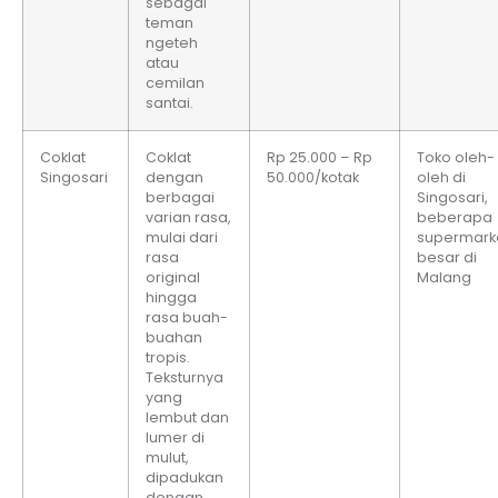
sebagai
teman
ngeteh
atau
cemilan
santai.
Coklat
Coklat
Rp 25.000 – Rp
Toko oleh-
Singosari
dengan
50.000/kotak
oleh di
berbagai
Singosari,
varian rasa,
beberapa
mulai dari
supermark
rasa
besar di
original
Malang
hingga
rasa buah-
buahan
tropis.
Teksturnya
yang
lembut dan
lumer di
mulut,
dipadukan
dengan