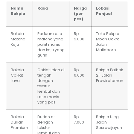
Nama
Rasa
Harga
Lokasi
Bakpia
(per
Penjual
pcs)
Bakpia
Paduan rasa
Rp
Toko Bakpia
Matcha
matcha yang
5.000
Mbah Cokro,
Keju
pahit manis
Jalan
dan keju yang
Malioboro
gurih
Bakpia
Coklat leleh di
Rp
Bakpia Pathok
Coklat
tengah
6.000
21, Jalan
Lava
dengan
Prawirotaman
tekstur
lembut dan
rasa manis
yang pas
Bakpia
Durian asli
Rp
Bakpia Uleg,
Durian
dengan
7.000
Jalan
Premium
tekstur
Sosrowijayan
lembut dan